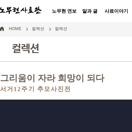
노무현 연보
말과 글
사료이야기
HOME
컬렉션
컬렉션
컬렉션
그리움이 자라 희망이 되다
서거12주기 추모사진전