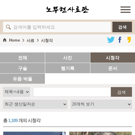
검색
Home
사료
시청각
전체
사진
시청각
구술
웹기록
문서
유품·박물
검색
총
1,189
개의 시청각