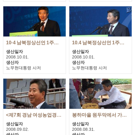
재생시간
재생시간
00:08:30
00:07:13
10·4 남북정상선언 1주년 기념식 강연
10.4 남북정상선언 1주년 기념식
생산일자
생산일자
2008.10.01.
2008.10.01.
생산자
생산자
노무현대통령 사저
노무현대통령 사저
재생시간
재생시간
01:02:07
01:04:05
<제7회 경남 여성농업경영인 체육대회> 축사
봉하마을 원두막에서 가진 퇴임 후 첫 생일 축하자리
생산일자
생산일자
2008.09.02.
2008.08.31.
생산자
생산자