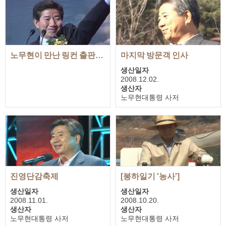
노무현이 만난 링컨 출판기념회 연설 전문
마지막 방문객 인사
생산일자
2008.12.02.
생산자
노무현대통령 사저
재생시간
00:07:55
진영단감축제
[봉하일기 '농사']
생산일자
생산일자
2008.11.01.
2008.10.20.
생산자
생산자
노무현대통령 사저
노무현대통령 사저