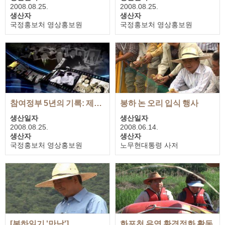
2008.08.25.
2008.08.25.
생산자
생산자
국정홍보처 영상홍보원
국정홍보처 영상홍보원
재생시간
재생시간
00:53:36
00:55:02
참여정부 5년의 기록: 제5부 노무현 대통령이 걸어온 길
봉하 논 오리 입식 행사
생산일자
생산일자
2008.08.25.
2008.06.14.
생산자
생산자
국정홍보처 영상홍보원
노무현대통령 사저
재생시간
재생시간
01:03:55
00:04:05
[봉하일기 '만남']
화포천 유역 환경정화 활동