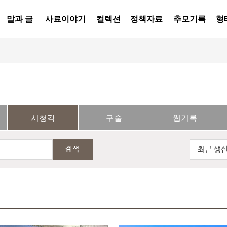
말과 글
사료이야기
컬렉션
정책자료
추모기록
형
시청각
구술
웹기록
최근 생
검색