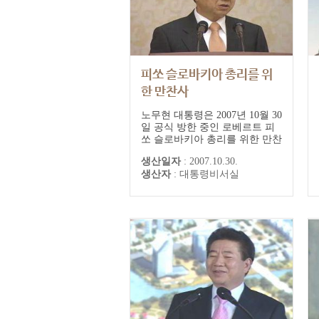
피쏘 슬로바키아 총리를 위
한 만찬사
노무현 대통령은 2007년 10월 30
일 공식 방한 중인 로베르트 피
쏘 슬로바키아 총리를 위한 만찬
에서 슬로바키아와 정상회담의
생산일자
:
2007.10.30.
결과에 대해 만족스러움을 표명
생산자
:
대통령비서실
하고 '교역과 투자는 물론, 과학
기술과 문화, 인적교류 등 다양
한 분야에서의 협력이 한층 더
활발해질 것으로 믿는다'고 말했
다.