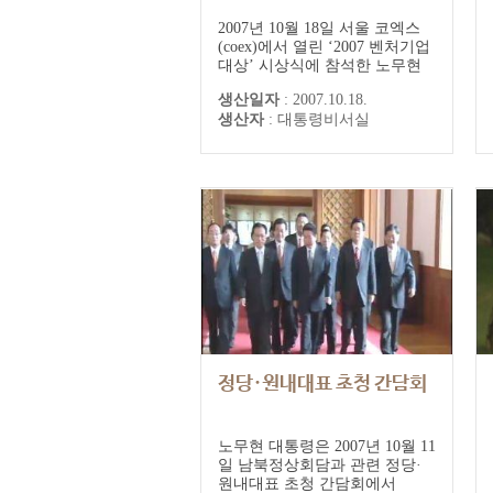
2007년 10월 18일 서울 코엑스
(coex)에서 열린 ‘2007 벤처기업
대상’ 시상식에 참석한 노무현
대통령은 벤처기업인을 대상으
생산일자
:
2007.10.18.
로 강연하는 자리를 가졌습니다.
생산자
:
대통령비서실
이날 강연에서 노 대통령은 “‘기
업하기 좋은 나라’와 ‘사람 사는
세상’은 만날 수 없나”라는 질문
을 던지며 국가와 시장의 관계,
국가의 역할, 민주주의, 진보주
의와 보수주의 등에 대해 설...
정당·원내대표 초청 간담회
노무현 대통령은 2007년 10월 11
일 남북정상회담과 관련 정당·
원내대표 초청 간담회에서