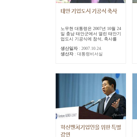
태안 기업도시 기공식 축사
노무현 대통령은 2007년 10월 24
일 충남 태안군에서 열린 태안기
업도시 기공식에 참석, 축사를
통해 “고정관념을 버려야 한
생산일자
:
2007.10.24.
다”면서 “기업을 긍정적으로 인
생산자
:
대통령비서실
정하자”고 말했다. 노 대통령은
“기업이 여기에 와서 돈을 얼마
나 벌지 모르지만 그 기업이 안
왔을 때는 이 지역에서 이룰 수
없는 일을 지금 이룰 수 있게 됐
다”면서 “기업이 잘 돼야 그 돈
이 돌...
혁신벤처기업인을 위한 특별
강연