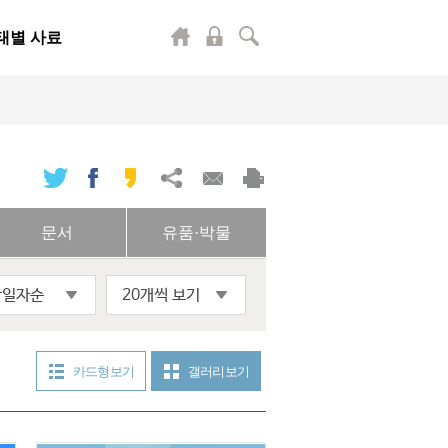
태별 사료
문서
유품·박물
산일자순
20개씩 보기
카드형 보기
갤러리 보기