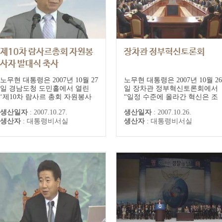
제10차 람사르총회 자원봉
장차관 정부혁신토론회
사자 발대식 축사
노무현 대통령은 2007년 10월 27
노무현 대통령은 2007년 10월 26
일 경남도청 도민홀에서 열린
일 장차관 정부혁신토론회에서
‘제10차 람사르 총회 자원봉사
“일정 수준에 올라간 혁신은 조
발대식’에 참석했다. 노 대통령
직의 문화로서 계속가는 경향이
생산일자
:
2007.10.27.
생산일자
:
2007.10.26.
은 "참여정부 들어서도 습지의
있다”면서 “공직자들과 여러분
생산자
:
대통령비서실
생산자
:
대통령비서실
보전과 생물종 관리에 많은 노력
들이 손발을 맞춰 좀 더 열심히
을 기울였다"며 "습지보호지역
하면 혁신을 정부의 조직문화로
을 세배 이상 확대하고, 철새 보
승화시킬 수 있지 않을까 하는
호를 위한 아·태지역 네트워크
희망을 갖고 마지막 당부를 드리
를 강화했다"고 말했다.
려 오늘 자리를 만들었다”고 토
론회를 열게 된 배경을 설명했
다. 노 대통령...