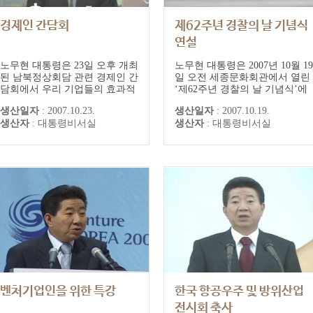
경제인 간담회
제62주년 경찰의 날 기념식
연설
노무현 대통령은 23일 오후 개최
노무현 대통령은 2007년 10월 19
된 남북정상회담 관련 경제인 간
일 오전 세종문화회관에서 열린
담회에서 우리 기업들의 효과적
‘제62주년 경찰의 날 기념식’에
인 북한 진출을 지원하기 위해
참석했다. ■ 노 대통령 연설문
생산일자
:
2007.10.23.
생산일자
:
2007.10.19.
통일부·국정원 등 정부가 가지
전문 전국의 경찰관 여러분,그리
생산자
:
대통령비서실
생산자
:
대통령비서실
고 있는 정보를 제공하기 위한
고 전경과 의경 여러분,국립경찰
센터를 구축해 줄 것을 지시했
창설 예순두 돌을 온 국민과 함
다.노 대통령은 “통행의 자유, 사
께 축하합니다.지금 이 시각에도
업의 자유가 원활한 EU 정도의
전국 방방곡곡에서 국민의 안전
통합이면 '통일'이라고 볼 수 있
을 위해 애쓰고 있는 경찰관 여
으며, 정치권력이 하나로 되는
러분의 노고를 치하합니다. 여러
엄격한 의미의...
분이...
벤처기업인을 위한 특강
한국 항공우주 및 방위산업
전시회 축사