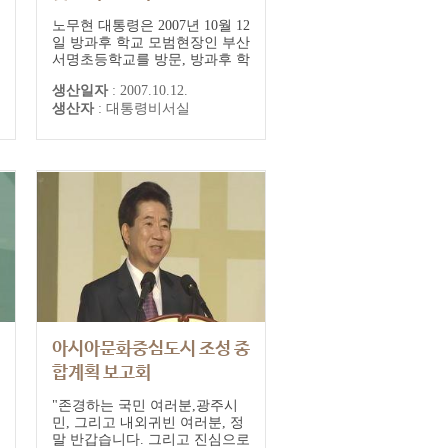
노무현 대통령은 2007년 10월 12
일 방과후 학교 모범현장인 부산
서명초등학교를 방문, 방과후 학
교 수업을 참관한 뒤 가진 성과
생산일자
:
2007.10.12.
보고회에서 "기본적인 목표이자
생산자
:
대통령비서실
핵심은 공교육을 되살리는
것"이라며 이를 위해 "입시환경
과 공교육 환경을 바꿔줘야 한
다"고 말했다. 노 대통령은 공교
육 환경 변화의 일환이자 성과로
방과후 학교 정책을 평가하며 이
렇게 말했다....
아시아문화중심도시 조성 종
합계획 보고회
"존경하는 국민 여러분,광주시
민, 그리고 내외귀빈 여러분, 정
말 반갑습니다. 그리고 진심으로