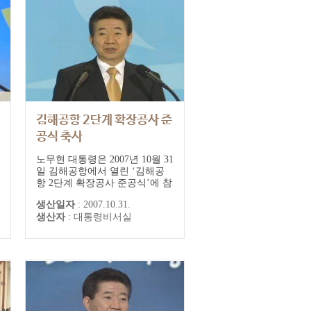
김해공항 2단계 확장공사 준
공식 축사
노무현 대통령은 2007년 10월 31
일 김해공항에서 열린 ‘김해공
항 2단계 확장공사 준공식’에 참
석했다. 노 대통령은 '김해공항
생산일자
:
2007.10.31.
이 더 큰 경쟁력을 갖고 지역경
생산자
:
대통령비서실
제에 실질적인 도움을 주기 위해
서는 연계 교통망 구축이 중요하
다'며 '지금 진행되고 있는 부산~
울산 간 고속도로 신설공사와 공
항을 경유하는 김해~사상 간 경
전철 사업 등이 차질 없이 이루
어질 수...