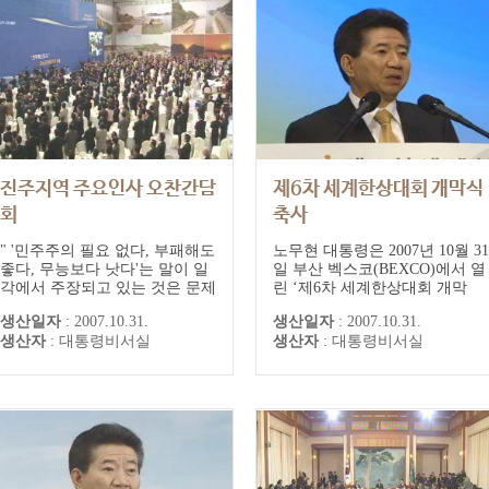
진주지역 주요인사 오찬간담
제6차 세계한상대회 개막식
회
축사
" '민주주의 필요 없다, 부패해도
노무현 대통령은 2007년 10월 31
좋다, 무능보다 낫다'는 말이 일
일 부산 벡스코(BEXCO)에서 열
각에서 주장되고 있는 것은 문제
린 ‘제6차 세계한상대회 개막
가 있습니다. 이는 제가 추구해
식’에 참석, “통일비용이라는 개
생산일자
:
2007.10.31.
생산일자
:
2007.10.31.
왔던 모든 가치가 모욕당하고 있
념은 독일 통일을 보고 만들어진
생산자
:
대통령비서실
생산자
:
대통령비서실
는 것이기 때문입니다. 정의에
것”이라면서 “독일하고 우리는
대한 국민의 기대가 사라지는 것
통일의 프로세스가 같지 않을
이고, 그렇게 되면 내가 역사 앞
것”이라고 말했다. 노 대통령은
에 죄를 짓는 것이 될 것입니다.
“통일비용을 얘기하는 만큼 우
노무현 시대 5년을 지나면서 민
리경제에 위험 요소가 높게 평가
주주의에 대한 요구가 사라지고
되고 그만큼 우리가 손해를 본
부패해...
다”면서...