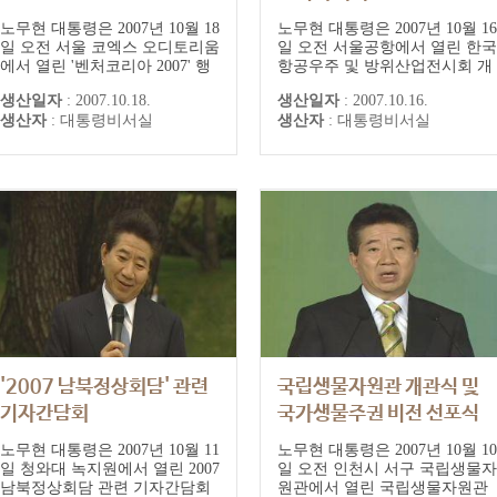
노무현 대통령은 2007년 10월 18
노무현 대통령은 2007년 10월 16
일 오전 서울 코엑스 오디토리움
일 오전 서울공항에서 열린 한국
에서 열린 '벤처코리아 2007' 행
항공우주 및 방위산업전시회 개
사에 참석, 혁신벤처기업인들을
막식에 참석했다. 노 대통령은
생산일자
:
2007.10.18.
생산일자
:
2007.10.16.
대상으로 특별강연을 했다.
"빈손으로 출발해 세계 최고의
생산자
:
대통령비서실
생산자
:
대통령비서실
제조업 경쟁력을 일궈낸 저력과
자신감이 있다"며 "무엇보다 우
수한 과학기술인력과 첨단IT인
프라가 성공을 이끄는 확실한 동
력이 될 것"이라고 말했다.
'2007 남북정상회담' 관련
국립생물자원관 개관식 및
기자간담회
국가생물주권 비전 선포식
축사
노무현 대통령은 2007년 10월 11
노무현 대통령은 2007년 10월 10
일 청와대 녹지원에서 열린 2007
일 오전 인천시 서구 국립생물자
남북정상회담 관련 기자간담회
원관에서 열린 국립생물자원관