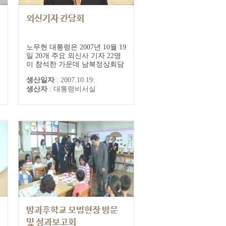
외신기자 간담회
노무현 대통령은 2007년 10월 19
일 20개 주요 외신사 기자 22명
이 참석한 가운데 남북정상회담
관련 간담회를 갖고 정전체제에
생산일자
:
2007.10.19.
서 평화체제로 이행과 관련해 남
생산자
:
대통령비서실
침 등에 대한 북한의 사죄가 선
행돼야 한다는 의견에 대해 "우
리가 사죄를 받아야 한다고 하는
사람들에게 ‘사죄를 받지 못하
면 평화체제로 가지 않아야 된다
는 말이냐’, ‘당신은 사죄를 받을
수...
방과후학교 모범현장 방문
및 성과보고회