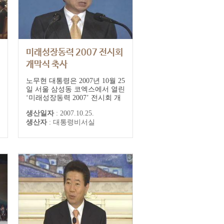
미래성장동력 2007 전시회
개막식 축사
노무현 대통령은 2007년 10월 25
일 서울 삼성동 코엑스에서 열린
‘미래성장동력 2007’ 전시회 개
막식에 참석했다. 노 대통령은
생산일자
:
2007.10.25.
"참여정부는 과학기술 혁신을
생산자
:
대통령비서실
첫 번째 국가발전전략으로 삼아
최선의 노력을 다해왔다"고 말
했다.