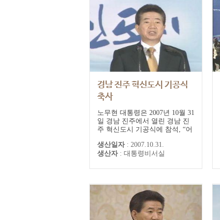
경남 진주 혁신도시 기공식
축사
노무현 대통령은 2007년 10월 31
일 경남 진주에서 열린 경남 진
주 혁신도시 기공식에 참석, “어
떤 세목이든 국세를 지방세로 돌
생산일자
:
2007.10.31.
리게 되면 수도권을 제외한 모든
생산자
:
대통령비서실
지방이 큰 손해를 보게 돼 있다.
지자체간 부익부·빈익빈 현상은
더욱 심화될 수밖에 없다”고 말
했다.