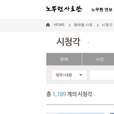
노무현 연보
HOME
형태별 사료
시청각
시청각
.
전체
사진
제목+내용
총
1,189
개의 시청각