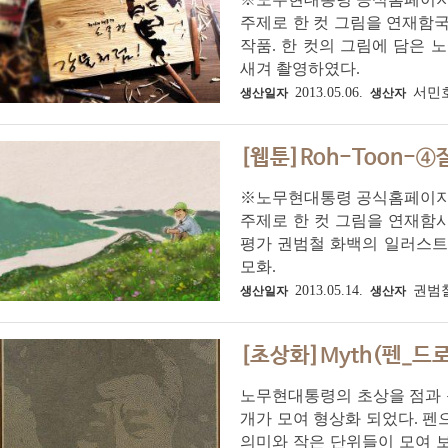
주제로 한 컷 그림을 연재함
작품. 한 컷의 그림에 담은 
새겨 촬영하였다.
2013.05.06.
서민
생산일자
생산자
[웹툰]Roh-Toon-
※노무현대통령 공식홈페이지 
주제로 한 컷 그림을 연재함시
평가 권범철 화백의 일러스트
모화.
2013.05.14.
권범
생산일자
생산자
[초상화]Myth(펜_드
노무현대통령의 초상을 점과 동
개가 모여 형상화 되었다. 펜
의미와 작은 단위들이 모여 