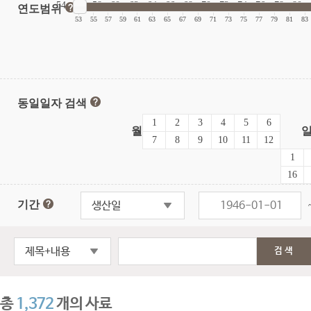
54
56
58
60
62
64
66
68
70
72
74
76
78
80
연도범위
|
|
|
|
|
|
|
|
|
|
|
|
|
|
|
|
53
55
57
59
61
63
65
67
69
71
73
75
77
79
81
83
동일일자 검색
1
2
3
4
5
6
월
7
8
9
10
11
12
1
16
기간
생산일
제목+내용
검색
총
1,372
개의 사료