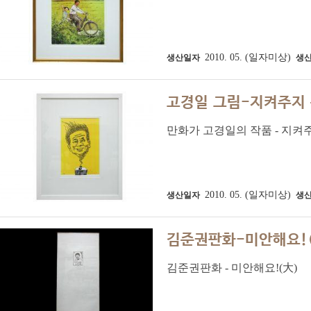
2010. 05. (일자미상)
생산일자
생
고경일 그림-지켜주지
만화가 고경일의 작품 - 지켜
2010. 05. (일자미상)
생산일자
생
김준권판화-미안해요!
김준권판화 - 미안해요!(大)