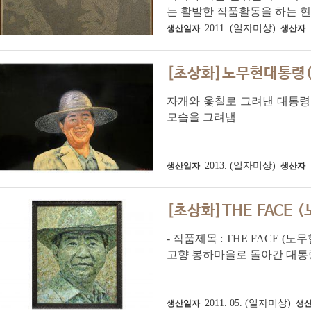
는 활발한 작품활동을 하는 현역
2011. (일자미상)
생산일자
생산자
[초상화]노무현대통령(
자개와 옻칠로 그려낸 대통령
모습을 그려냄
2013. (일자미상)
생산일자
생산자
[초상화]THE FACE 
- 작품제목 : THE FACE
고향 봉하마을로 돌아간 대통
2011. 05. (일자미상)
생산일자
생