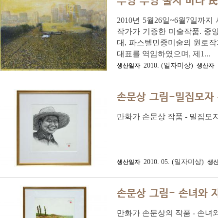
부엉 부엉 울지 마라 
2010년 5월26일~6월7일
작가가 기증한 미술작품. 중앙일보 
대, 파스텔민중미술의 원로작
대표를 역임하였으며, 제1...
2010. (일자미상)
생산일자
생산자
손문상 그림-밀집모자 
만화가 손문상 작품 - 밀집모
2010. 05. (일자미상)
생산일자
생
손문상 그림- 손녀와 
만화가 손문상의 작품 - 손녀