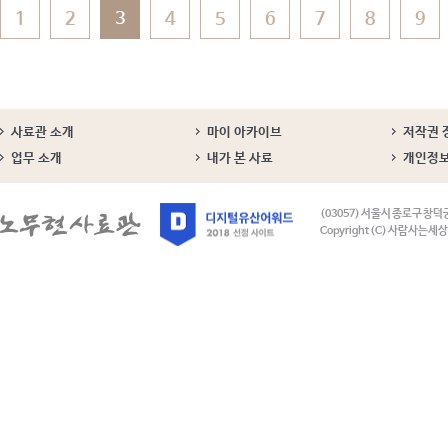
1
2
3
4
5
6
7
8
9
사료관 소개
마이 아카이브
저작권 
업무 소개
내가 본 사료
개인정
(03057) 서울시 종로구 창덕
Copyright (C) 사람사는세