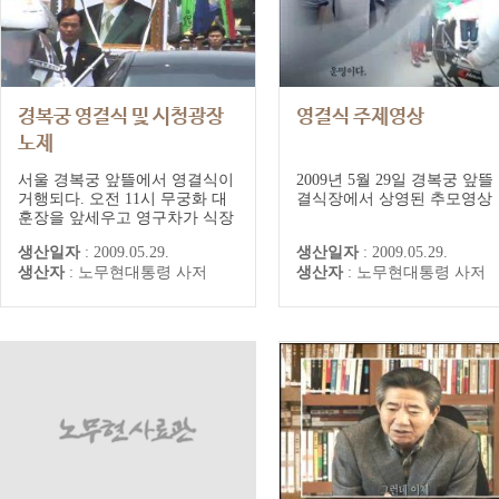
경복궁 영결식 및 시청광장
영결식 주제영상
노제
서울 경복궁 앞뜰에서 영결식이
2009년 5월 29일 경복궁 앞뜰
거행되다. 오전 11시 무궁화 대
결식장에서 상영된 추모영상
훈장을 앞세우고 영구차가 식장
에 들어서자 참석자들은 자리에
생산일자
:
2009.05.29.
생산일자
:
2009.05.29.
서 일어나 예의를 갖추다. 영결
생산자
:
노무현대통령 사저
생산자
:
노무현대통령 사저
식엔 유족들과 전·현직 대통령,
각당 대표, 국회의원, 외교조문
단 등 3천5백여 명이 참석하다.
헌화대 정면 맨 앞줄엔 왼쪽부터
딸 노정연 씨 부부, 아들 노건호
씨 부부, 부인 권양숙 여사, 공동
장의위...