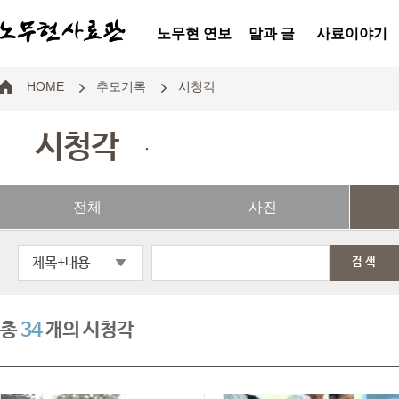
노무현 연보
말과 글
사료이야기
HOME
추모기록
시청각
시청각
.
전체
사진
제목+내용
검색
총
34
개의 시청각