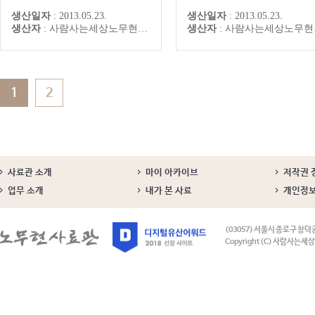
현"
생산일자
:
2013.05.23.
생산일자
:
2013.05.23.
생산자
:
사람사는세상노무현재단 노무현사료연구센터
생산자
:
사람사는세상노무현재단 노무현사료연구센터
1
2
사료관 소개
마이 아카이브
저작권 
업무 소개
내가 본 사료
개인정
(03057) 서울시 종로구 창덕
Copyright (C) 사람사는세