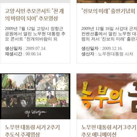
고양 시민 추모콘서트 '천 개
'진보의 미래' 출판기념회
의 바람이 되어' 추모영상
2009년 7월 12일 고양시 장항근
2009년 12월 16일 서강대 곤
공원에서 열린 노무현 대통령 추
컨벤션홀에서 열린 노무현 대
모 콘서트 "천개의바람이 되
령의 저서 '진보의 미래' 출판
어"의 주제영상
념회 중계영상
생산일자
:
2009.07.14.
생산일자
:
2009.12.16.
재생시간
:
00:06:14
생산자
:
노무현대통령 사저
노무현 대통령 서거 2주기
노무현 대통령 서거 3주기
추도식 주제영상
추모 애니메이션