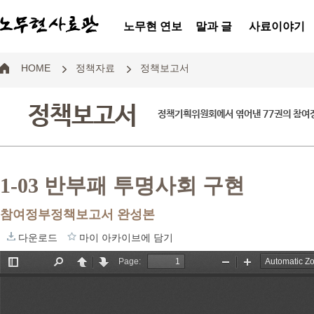
노무현 연보
말과 글
사료이야기
HOME
정책자료
정책보고서
정책보고서
정책기획위원회에서 엮어낸 77권의 참
1-03 반부패 투명사회 구현
참여정부정책보고서 완성본
다운로드
마이 아카이브에 담기