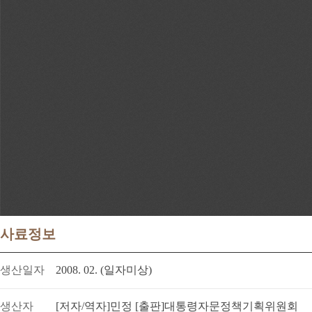
사료정보
생산일자
2008. 02. (일자미상)
생산자
[저자/역자]민정 [출판]대통령자문정책기획위원회