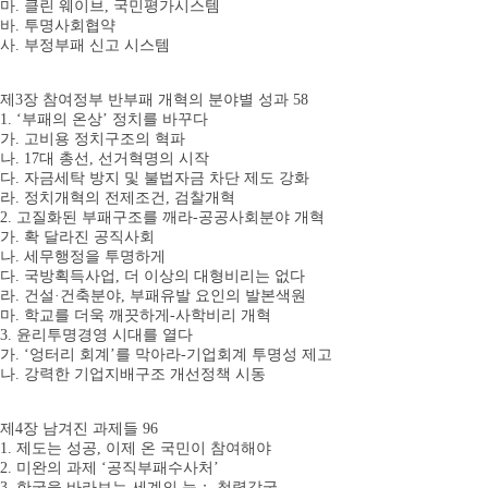
마. 클린 웨이브, 국민평가시스템
바. 투명사회협약
사. 부정부패 신고 시스템
제3장 참여정부 반부패 개혁의 분야별 성과 58
1. ‘부패의 온상’ 정치를 바꾸다
가. 고비용 정치구조의 혁파
나. 17대 총선, 선거혁명의 시작
다. 자금세탁 방지 및 불법자금 차단 제도 강화
라. 정치개혁의 전제조건, 검찰개혁
2. 고질화된 부패구조를 깨라-공공사회분야 개혁
가. 확 달라진 공직사회
나. 세무행정을 투명하게
다. 국방획득사업, 더 이상의 대형비리는 없다
라. 건설·건축분야, 부패유발 요인의 발본색원
마. 학교를 더욱 깨끗하게-사학비리 개혁
3. 윤리투명경영 시대를 열다
가. ‘엉터리 회계’를 막아라-기업회계 투명성 제고
나. 강력한 기업지배구조 개선정책 시동
제4장 남겨진 과제들 96
1. 제도는 성공, 이제 온 국민이 참여해야
2. 미완의 과제 ‘공직부패수사처’
3. 한국을 바라보는 세계의 눈： 청렴강국