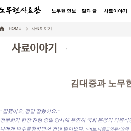
노무현 연보
말과 글
사료이야기
HOME
사료이야기
사료이야기
.
김대중과 노무
“잘했어요, 정말 잘했어요.”
청문회가 한창 진행 중일 당시에 우연
히 국회 본청의 의원식
나에게 악수를
청하면서 건넨 말이었다.
<여보,나좀도와줘>92쪽