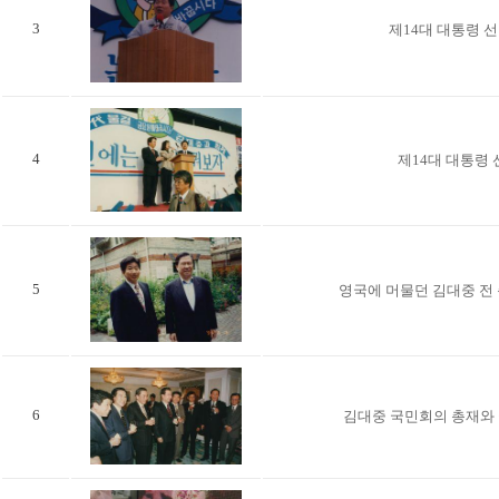
3
제14대 대통령 
4
제14대 대통령
5
영국에 머물던 김대중 전
6
김대중 국민회의 총재와