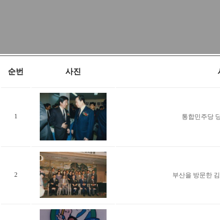
사료 사진 뷰어
총 14장의 사진
순번
사진
1
통합민주당 당
2
부산을 방문한 