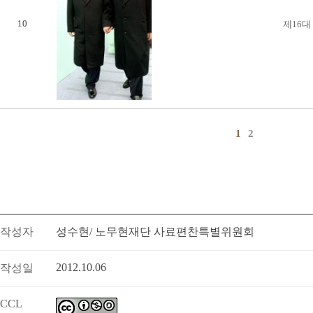
10
제16대
1
2
작성자
성수현/ 노무현재단 사료편찬특별위원회
2012.10.06
작성일
CCL