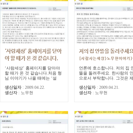
‘사람세상’ 홈페이지를 닫아
저의 집 안뜰을 돌려주세
야 할 때가 온 것 같습니다.
[사람사는세상>노무현이야기
[사람사는세상>노무현이야기>말
과글] 대통령 게시글/댓글
‘사람세상’ 홈페이지를 닫아야
언론에 호소합니다. 저의 집 
과글] 대통령 게시글/댓글
할 때가 온 것 같습니다.처음 형
뜰을 돌려주세요. 한사람의 
님 이야기가 나올 때에는 ‘설
으로서 부탁합니다. 그것은 
마’했습니다.설마 하던 기대가
남은 최소한의 인간의 권리입
생산일자
:
2009.04.22.
생산일자
:
2009.04.21.
무너진 다음에는 ‘부끄러운 일
다.저의 집은 감옥입니다. 집 
생산자
:
노무현
생산자
:
노무현
입니다. 용서 바랍니다.’ 이렇게
깥으로는 한 발자국도 나갈 
사과드리려고 했습니만, 적당한
없습니다.저의 집에는 아무도
계기를 잡지 못했습니다. 마음속
수가 없습니다. 카메라와 기
으로는 '형님이 하는 일을 일일
이 지키고 있기 때문입니다.
이 감독하기가 어려웠습니다. 저
들도, 친척들도, 친구들도 아
로서도 어쩔 수가 없었습니다.'
도 올 수가 없습니다. 신문에 
이렇게 변명을...
송에 대문짝...