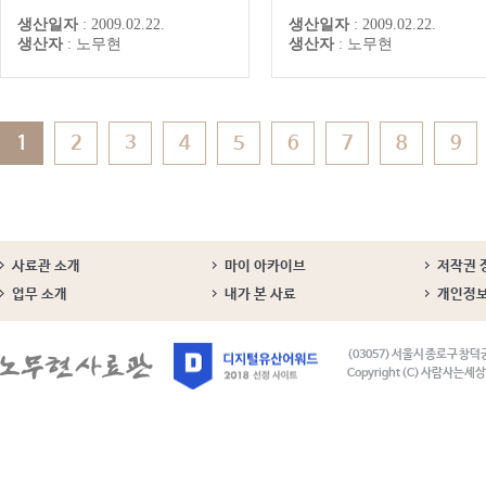
상 저의 글을 올리던 ‘함께 생각
던 것 같다.’ 이런 대답을 한 
생산일자
:
2009.02.22.
생산일자
:
2009.02.22.
해 봅시다.’ 마당은 저도 관리자
이 몇 번 있었던 것 같습니다.
생산자
:
노무현
생산자
:
노무현
의 도움이 없이는 글을 올릴 수
딱한 법률 책을, 읽고 또 읽는
없는 곳이라 이곳 자유게시판에
는 것이 보통 힘든 일은 아니
올렸습니다.글을 올려놓고 보니
습니다만, 책을 읽을 때마다 
우리 자유 게시판이 참 초라하다
나씩 새로운 이치를 깨우치고
는 생각을 지울 수가 없습니다.
는 것을 더해 간다는 것이 제
여러 가지 이유가 있을 것입니
참 기쁜 일이었습니다. 비록 
1
2
3
4
5
6
7
8
9
다. 우...
표에 대...
사료관 소개
마이 아카이브
저작권 
업무 소개
내가 본 사료
개인정
(03057) 서울시 종로구 창덕
Copyright (C) 사람사는세