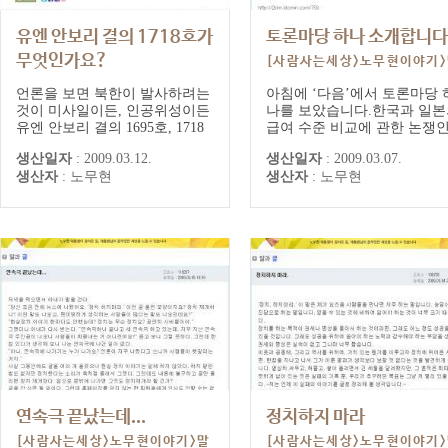
유엔 안보리 결의 1718호가
토론마당 하나 소개합니다
무엇인가요?
[사람사는세상>노무현이야기
[사람사는세상>노무현이야기>말
과글] 대통령 게시글/댓글
언론을 보면 북한이 발사하려는
아침에 ‘다음’에서 토론마당 
과글] 대통령 게시글/댓글
것이 미사일이든, 인공위성이든
나를 보았습니다.한국과 일본
유엔 안보리 결의 1695호, 1718
급여 수준 비교에 관한 논쟁
호 위반이라는 말이 자주 나옵니
요. 아주 냉정하고 모범적인 
생산일자
:
2009.03.12.
생산일자
:
2009.03.07.
다. 이 결의안이라는 것이 무엇
론이라고 하기에는 문제가 많
생산자
:
노무현
생산자
:
노무현
인지 알고 싶습니다. 어떤 내용
만 그래도 하나의 본보기가 
이고, 어떻게 채택이 된 것이며,
만하다 싶어서 소개를 해봅니
국제법적 성격은 무엇인지가 중
제가 추천하는 이유는 단 한
요한 것 같은데, 찾기가 쉽지 않
입니다. 사실에 관하여 사실
습니다. 좀 도와주시기 바랍니
자료를 가지고 토론을 한다는
다.
입니다.아쉬운 것은 보는 사
판단을 할 수 있을...
연속극 끝났는데...
정치하지 마라
[사람사는세상>노무현이야기>말
[사람사는세상>노무현이야기