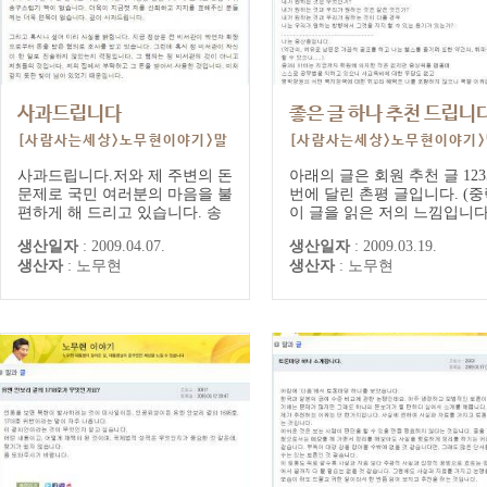
사과드립니다
좋은 글 하나 추천 드립니
[사람사는세상>노무현이야기>말
[사람사는세상>노무현이야기
과글] 대통령 게시글/댓글
과글] 대통령 게시글/댓글
사과드립니다.저와 제 주변의 돈
아래의 글은 회원 추천 글 123
문제로 국민 여러분의 마음을 불
번에 달린 촌평 글입니다. (중
편하게 해 드리고 있습니다. 송
이 글을 읽은 저의 느낌입니다
구스럽기 짝이 없습니다. 더욱이
시민적 양심이라는 것이 이런
생산일자
:
2009.04.07.
생산일자
:
2009.03.19.
지금껏 저를 신뢰하고 지지를 표
아닐까요?양심이 부끄럽지 
생산자
:
노무현
생산자
:
노무현
해주신 분들께는 더욱 면목이 없
려고 작은 행동에 참여하고, 
습니다. 깊이 사과드립니다.그리
리고 부당한 대우를 받으면 
고 혹시나 싶어 미리 사실을 밝
심을 상하고, 분노하는 사람, 
힙니다. 지금 정상문 전 비서관
난날 저의 모습이 이런 모습
이 박연차 회장으로부터 돈을 받
을 것입니다.그리고 친구들을
은 혐의로 조사를 받고 있습니
나고 그들과 함께 하다 보니 
다. 그런데 혹시...
느 듯 싸...