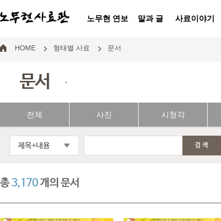
노무현 연보
말과 글
사료이야기
HOME
형태별 사료
문서
문서
.
전체
사진
시청각
제목+내용
검색
총
3,170
개의 문서