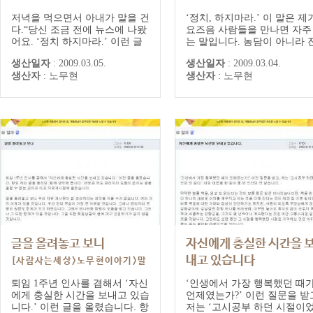
과글] 대통령 게시글/댓글
과글] 대통령 게시글/댓글
저녁을 먹으면서 아내가 말을 건
‘정치, 하지마라.’ 이 말은 제
다.“당신 조금 전에 뉴스에 나왔
요즈음 사람들을 만나면 자주
어요. ‘정치 하지마라.’ 이런 글
는 말입니다. 농담이 아니라 
올린 모양이지요? 정치 재개하
담으로 하는 말입니다. 얻을 
생산일자
:
2009.03.05.
생산일자
:
2009.03.04.
나? 이런 말도 나오고, 못마땅하
있는 것에 비하여 잃어야 하
생산자
:
노무현
생산자
:
노무현
게 생각하는 사람들이 많다는 말
것이 너무 크기 때문입니다.
도 나오던데요?”“현실정치 이야
를 하는 목적이 권세나 명성
기 한마디도 안했는데? 정치는
좇아서 하는 것이라면, 그래
무슨 정치요? 공연히 시비들이
어느 정도 성공을 할 수도 있
야.”그랬더니 아내가 다시 받는
것입니다. 그래도 성공을 위
다. “연속극하나 끝나고 새 연속
쏟아야 하는 노력과 감수해야
극 하고 있...
는 부담...
글을 올려놓고 보니
자신에게 충실한 시간을 
내고 있습니다
[사람사는세상>노무현이야기>말
[사람사는세상>노무현이야기
과글] 대통령 게시글/댓글
퇴임 1주년 인사를 겸해서 ‘자신
‘인생에서 가장 행복했던 때
에게 충실한 시간을 보내고 있습
과글] 대통령 게시글/댓글
언제였는가?’ 이런 질문을 받
니다.’ 이런 글을 올렸습니다. 항
저는 ‘고시공부 하던 시절이