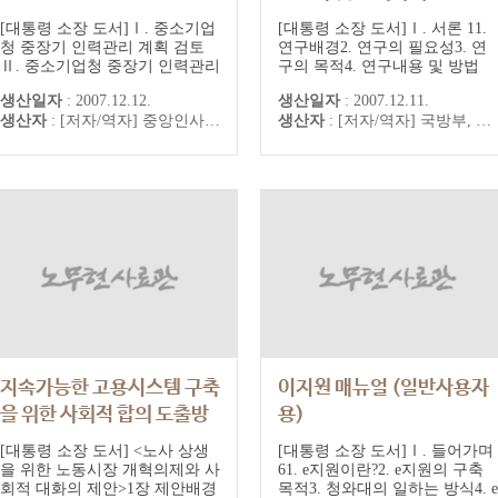
약보고서
[대통령 소장 도서]Ⅰ. 중소기업
[대통령 소장 도서]Ⅰ. 서론 11.
청 중장기 인력관리 계획 검토
연구배경2. 연구의 필요성3. 연
Ⅱ. 중소기업청 중장기 인력관리
구의 목적4. 연구내용 및 방법
계획 개선방안1. HR 제도 및 운
Ⅱ. 군 의무체계 현황 및 실태,
생산일자
:
2007.12.12.
생산일자
:
2007.12.11.
영 현황 진단2. 인력관리계획을
발전방향 141. 군 의무체계2. 외
생산자
:
[저자/역자] 중앙인사위원회 [출판] 중앙인사위원회
생산자
:
[저자/역자] 국방부, 건양대학교 의과대학 [출판] 국방부, 건양대학교 의과대학
위한 역량체계 구축3. 직무분석
국의 군 의무 문헌고찰3. 영국
Guide 및 결과4. 역량 수준 진단
NHS 개혁 시사점Ⅲ. 과제별 연
설문
구 중간결과 261. 제1세부과제 :
전.평시 장병들의 의료수요파악
2. 제2세부과제 : 병상수 추계,
의료인력 추계 3...
지속가능한 고용시스템 구축
이지원 매뉴얼 (일반사용자
을 위한 사회적 합의 도출방
용)
안
[대통령 소장 도서] <노사 상생
[대통령 소장 도서]Ⅰ. 들어가며
을 위한 노동시장 개혁의제와 사
61. e지원이란?2. e지원의 구축
회적 대화의 제안>1장 제안배경
목적3. 청와대의 일하는 방식4. e