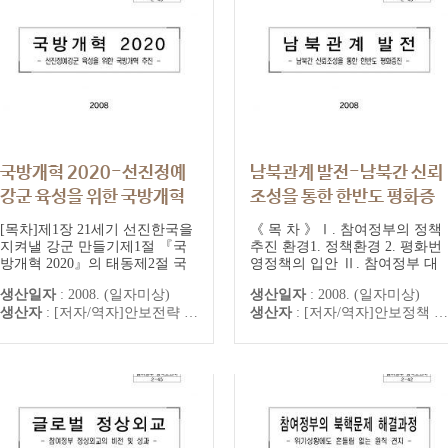
국방개혁 2020-선진정예
남북관계 발전-남북간 신뢰
강군 육성을 위한 국방개혁
조성을 통한 한반도 평화증
추진 : 참여정부 장책보고서
진 : 참여정부 정책보고서2-
[목차]제1장 21세기 선진한국을
《 목 차 》Ⅰ. 참여정부의 정책
2-46
43
지켜낼 강군 만들기제1절 『국
추진 환경1. 정책환경 2. 평화번
방개혁 2020』의 태동제2절 국
영정책의 입안 Ⅱ. 참여정부 대
참여정부정책보고서 완성본
참여정부정책보고서 완성본
방개혁, 더 이상 미룰 수 없는 과
북정책의 원칙과 전략1. 상호 존
생산일자
:
2008. (일자미상)
생산일자
:
2008. (일자미상)
제제3절 국방개혁의 청사진 제2
중과 신뢰에 기반한 남북관계 확
생산자
:
[저자/역자]안보전략 [출판]대통령자문 정책기획위원회
생산자
:
[저자/역자]안보정책 [출판]대통령자문 정책기획위원회
장 국방개혁의 초석, 이렇게 마
립2. 한반도 평화정착에 정책의
련했습니다 제1절 『국방개혁
최우선순위 부여3. 평화와 경제
2020』의 수립 과정 제2절 국방
의 선순환 구조 정착4. 북핵문제
개혁, 범국가적 과업이 되다 제3
해결과 남북관계의 병행 발전5.
절 ‘법제화’를 통한 국민과의 약
국민과 함께 하는 정책 Ⅲ. 대북
속 제4절 국민적 공감대 형성을
정책 추진 과정1. 제2차 북핵...
위하...