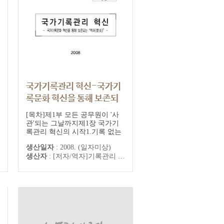
국가기록관리 혁신-국가기
록문화 혁신을 통해 보존되
는 "역사" : 참여정부 정책보
[목차]제1부 모든 공무원이 '사
고서3-07
관'되는 그날까지제1장 국가기
록관리 혁신의 시작1.기록 없는
참여정부정책보고서 완성본
나라 : 이전 국가기록관리의 실
생산일자
:
2008. (일자미상)
상2.기록관리혁신은 정부혁신의
생산자
:
[저자/역자]기록관리 [출판]대통령자문 정책기획위원회
이정표제2장 국가기록관리 혁신
의 밑그림의 완성1.기록관리 혁
신의 물코를 트기 까지2.기록관
리혁신전문위원회3.국가기록관
리 혁신 로드맵제3장 공공기관
의 기록물관리에 관한 법률 개정
1.공공기관기록물관리에관...