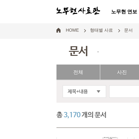
노무현 연보
HOME
형태별 사료
문서
문서
.
전체
사진
제목+내용
총
3,170
개의 문서