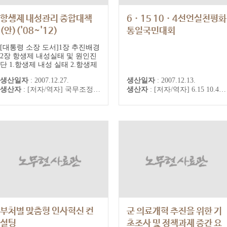
항생제 내성관리 종합대책
6ㆍ15 10ㆍ4선언실천평화
(안)('08~'12)
통일국민대회
[대통령 소장 도서]1장 추진배경
2장 항생제 내성실태 및 원인진
단 1.항생제 내성 실태 2.항생제
내성이 높은 원인 3.항생제 내성
생산일자
:
2007.12.27.
생산일자
:
2007.12.13.
으로 인한 문제점3장 그간의 추
생산자
:
[저자/역자] 국무조정실, 농림부, 보건복지부, 환경부, 해양수산부, 식품의약품안전청 [출판] 국무조정실, 농림부, 보건복지부, 환경부, 해양수산부, 식품의약품안전청
생산자
:
[저자/역자] 6.15 10.4선언실천평화통일국민대회 추진위원회 [출판] 6.15 10.4선언실천평화통일국민대회 추진위원회
진상황 종합점검*외국사례4장
정책비전.전략 및 분야별 대책
1.추진방향 및 전략 2.분야별 주
요 성과지표 3.분야별 주요 대책
4.주요 토의과제5장 향후 실천
계획<붙임1>부처별 주요업무
분담...
부처별 맞춤형 인사혁신 컨
군 의료개혁 추진을 위한 기
설팅
초조사 및 정책과제 중간 요