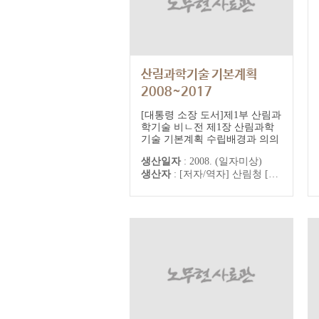
산림과학기술 기본계획
2008~2017
[대통령 소장 도서]제1부 산림과
학기술 비ㄴ전 제1장 산림과학
기술 기본계획 수립배경과 의의
제2장 군내외 산림과학기술 환
생산일자
:
2008. (일자미상)
경변화 제3장 산림과학기술
생산자
:
[저자/역자] 산림청 [출판] 산림청
R&D의 비전제2부 연구개발 혁
신전략 제1장 시스템 혁신 제2장
네트워크 활성화 제3장 포트폴
리오 선진화제3부 중점분야별
추진계획 제1장 산림자원 정보
화 및 지속적 활용기반 구축 제2
장 건강한 국토환경을 위...