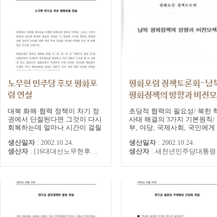
노무현 민주당 후보 평화포
평화포럼 정책토론회-남
럼 연설
평화정책의 방향과 비전
취임전 연설, 강연
2002년 10월 24일 민주당 
대북 화해·협력 정책이 차기 정
초당적 협력의 필요성/ 북한 
권에서 단절된다면 그것이 다시
령 후보 노무현
사태 해결의 3가지 기본원칙/
회복하는데 얼마나 시간이 걸릴
부, 야당, 국제사회, 국민에게
지 알 수가 없습니다. 우리 국민
소/ 평화와 공동번영을 위한 
생산일자
:
2002.10.24.
생산일자
:
2002.10.24.
들은 역사적 전환기에 있는 현실
북정책 5원칙/ 평화와 공동번
생산자
:
[16대대선노무현후보선거대책본부]
생산자
:
새천년민주당대통령후보 노무현
을 직시하고 대선에서 엄정한 선
을 위한 6대 과제/ 한국의 국
택을 해주실 것으로 믿습니다.
정치와 정책이 동아시아 정세
도