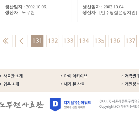
트 통해 입수된 친필 메모- 2002
을 호소이후에도 젊은 정치인
생산일자
:
2002.10.06.
생산일자
:
2002.10.04.
신협중앙회주관 전국 조합원 행
은 당당하게 입장을 밝혀 나
생산자
:
노무현
생산자
:
[민주당젊은정치인]
사에서 작성한 방명록 사본
입니다.김선미(안성),김영술(
파갑),김영주(시민사회위원
위원장),김태호(수원장안),노
민(청주홍덕),문학진(하남),
우(수원팔달),배선영(서초갑)
영길(인천계양),신동근(서,강
131
132
133
134
135
136
137
을),오영식, 우상호...
사료관 소개
마이 아카이브
저작권 
업무 소개
내가 본 사료
개인정
(03057) 서울시 종로구 창덕
Copyright (C) 사람사는세