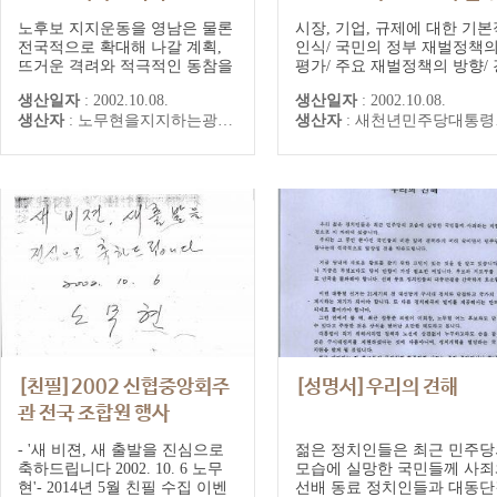
한 과제
노후보 지지운동을 영남은 물론
시장, 기업, 규제에 대한 기본
전국적으로 확대해 나갈 계획,
인식/ 국민의 정부 재벌정책
뜨거운 격려와 적극적인 동참을
평가/ 주요 재벌정책의 방향/ 
간곡하게 호소.
제정의가 구현돼야 합니다
생산일자
:
2002.10.08.
생산일자
:
2002.10.08.
생산자
:
노무현을지지하는광주.전남지역대학교수일동
생산자
:
새천년민주당대통령후보 노무현
[친필]2002 신협중앙회주
[성명서]우리의 견해
관 전국 조합원 행사
- '새 비젼, 새 출발을 진심으로
젊은 정치인들은 최근 민주당
축하드립니다 2002. 10. 6 노무
모습에 실망한 국민들께 사죄
현'- 2014년 5월 친필 수집 이벤
선배 동료 정치인들과 대동단