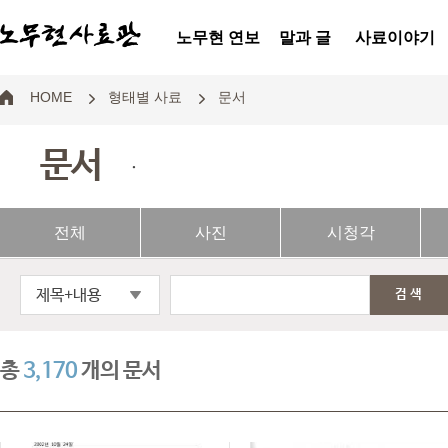
노무현 연보
말과 글
사료이야기
HOME
형태별 사료
문서
문서
.
전체
사진
시청각
제목+내용
검색
총
3,170
개의 문서