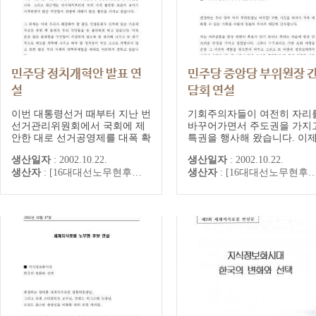
민주당 정치개혁안 발표 연
민주당 중앙당 부위원장 
설
담회 연설
취임전 연설, 강연
취임전 연설, 강연
이번 대통령선거 때부터 지난 번
기회주의자들이 여전히 자리
선거관리위원회에서 국회에 제
바꾸어가면서 주도권을 가지
안한 대로 선거공영제를 대폭 확
특권을 행사해 왔습니다. 이
대하고 미디어선거·인터넷선거
그야 말로 분열을 극복하고 
생산일자
:
2002.10.22.
생산일자
:
2002.10.22.
를 활성화함으로써 돈이 들지 않
의 시대로 가고 이제 그 특권
생산자
:
[16대대선노무현후보선거대책본부]
생산자
:
[16대대선노무현후보선거대책본부]
는 선거가 될 수 있도록 법안을
자리를 포기하고 모든 사람들
통과시켜 주어야 된다. 만일에
평등한 권리를 누리는 시대로
이번에 선거관리위원회에서 제
어갈 것입니다. 적절한 민주
출했던 법안을 손질해서 통과시
시대 이후에는 화합의 시대 
키지 않으면 이번 대통령선거 또
고 성숙한 민주주의의 시대로
한 많은 돈이 들어가는 소위 돈
어갈 것이라고 저는 그렇게 
선거 조직 선거 또는 동원선...
합니다.