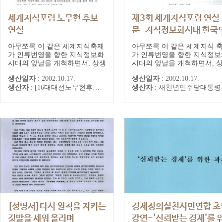
세계지식포럼 노무현 후보
제3회 세계지식포럼 연설
연설
문-지식정보화시대 한국
변화와 선택
취임전 연설, 강연
아무쪼록 이 같은 세계지식축제
아무쪼록 이 같은 세계지식 
2002. 10. 17. 새천년민주당
가 인류번영을 향한 지식정보화
가 인류번영을 향한 지식정보
시대의 앞날을 개척하면서, 상생
시대의 앞날을 개척하면서, 
통령후보 노무현
과 평화라는 인류의 보편적 가치
화 평화라는 인류의 보편적 
생산일자
:
2002.10.17.
생산일자
:
2002.10.17.
를 더욱 증진시키는 중요한 역할
를 더욱 증진시키는 중요한 
생산자
:
[16대대선노무현후보선거대책본부]
생산자
:
새천년민주당대통령후보 노무현
을 해주기를 바랍니다.
을 해주기를 바랍니다.
[성명서]다시 원칙을 지키는
경제정의실천시민연합 초
깃발을 세워 올리며
강연-'신뢰받는 경제'를 