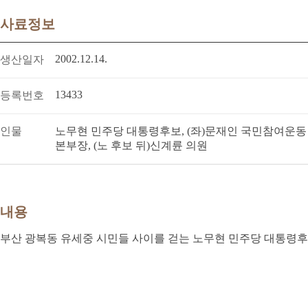
사료정보
2002.12.14.
생산일자
13433
등록번호
인물
노무현 민주당 대통령후보, (좌)문재인 국민참여운동
본부장, (노 후보 뒤)신계륜 의원
내용
부산 광복동 유세중 시민들 사이를 걷는 노무현 민주당 대통령