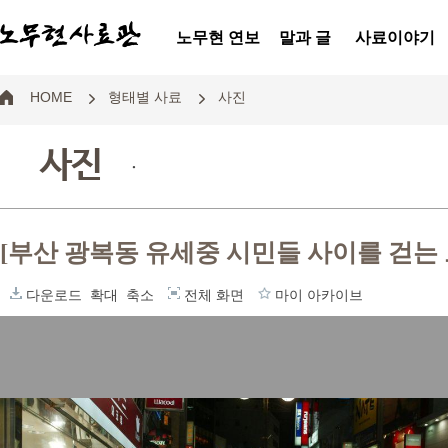
노무현 연보
말과 글
사료이야기
HOME
형태별 사료
사진
사진
.
[부산 광복동 유세중 시민들 사이를 걷는
다운로드
확대
축소
전체 화면
마이 아카이브