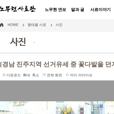
노무현 연보
말과 글
사료이야기
HOME
형태별 사료
사진
사진
.
[경남 진주지역 선거유세 중 꽃다발을 던
다운로드
확대
축소
전체 화면
마이 아카이브