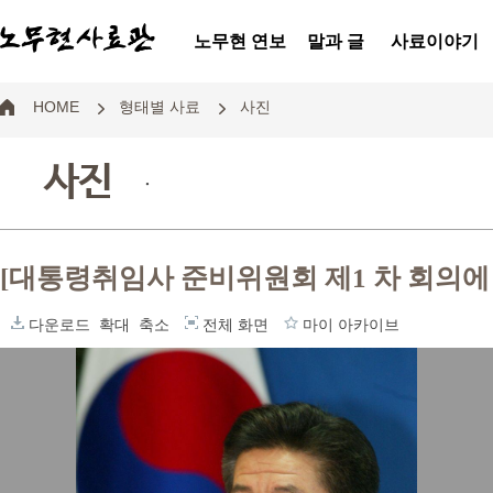
노무현 연보
말과 글
사료이야기
HOME
형태별 사료
사진
사진
.
[대통령취임사 준비위원회 제1 차 회의에
다운로드
확대
축소
전체 화면
마이 아카이브