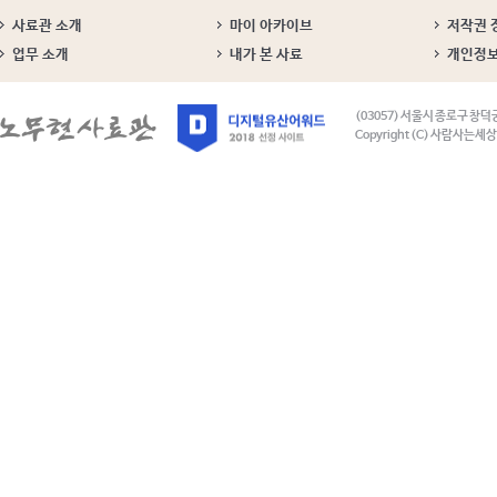
사료관 소개
마이 아카이브
저작권 
업무 소개
내가 본 사료
개인정
(03057) 서울시 종로구 창덕
Copyright (C) 사람사는세