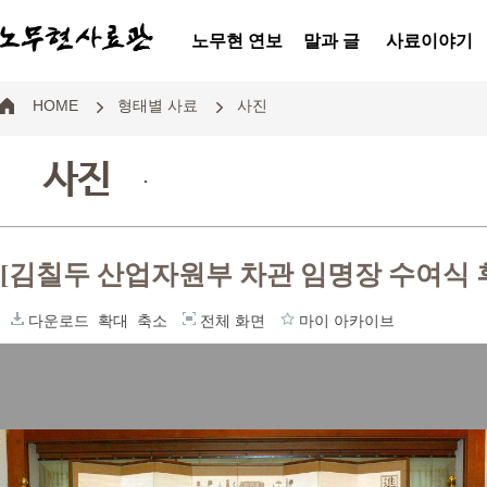
노무현 연보
말과 글
사료이야기
HOME
형태별 사료
사진
사진
.
[김칠두 산업자원부 차관 임명장 수여식 
다운로드
확대
축소
전체 화면
마이 아카이브