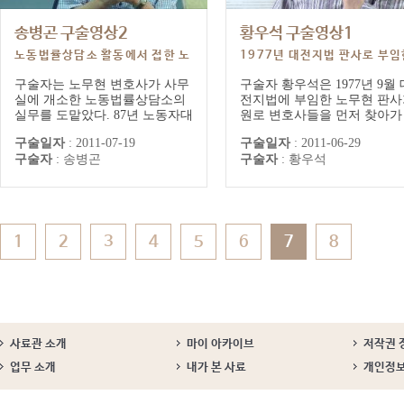
송병곤 구술영상2
황우석 구술영상1
노동법률상담소 활동에서 접한 노
1977년 대전지법 판사로 부임
무현 변호사의 면모
당시 일화
구술자는 노무현 변호사가 사무
구술자 황우석은 1977년 9월 
실에 개소한 노동법률상담소의
전지법에 부임한 노무현 판사
실무를 도맡았다. 87년 노동자대
원로 변호사들을 먼저 찾아가
투쟁 이전까지, 열악했던 노동계
사하던 일화를 이야기하고 있
구술일자
:
2011-07-19
구술일자
:
2011-06-29
를 지원한 노동법률상담소의 역
당시에도 판사가 변호사들에
구술자
:
송병곤
구술자
:
황우석
할은 상당히 컸다고 평가한다.
부임 인사를 하는 경우는 이
직원을 상대로 한 아침 8시 강
이었다고 한다. 대전지법 총
의, 구술자 자신의 ‘거한’ 환송회
에서 근무하던 구술자는 차를
에 얽힌 노무현 변호사의 인간적
고 초임판사 노무현의 부임 
면모도 인상 깊게 기억하고 있
길을 안내했다.
다.
1
2
3
4
5
6
7
8
사료관 소개
마이 아카이브
저작권 
업무 소개
내가 본 사료
개인정