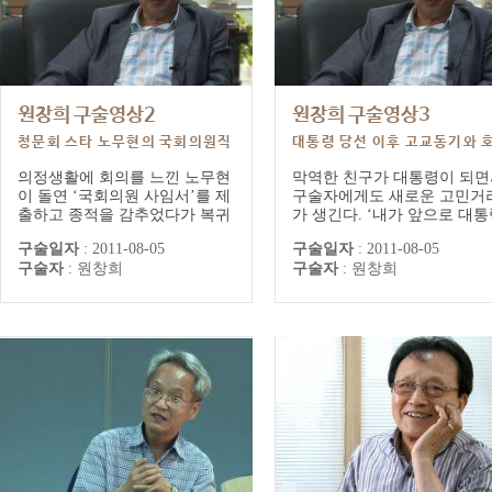
원창희 구술영상2
원창희 구술영상3
청문회 스타 노무현의 국회의원직
대통령 당선 이후 고교동기와 
사퇴에 얽힌 이야기
칭에 얽힌 에피소드
의정생활에 회의를 느낀 노무현
막역한 친구가 대통령이 되면
이 돌연 ‘국회의원 사임서’를 제
구술자에게도 새로운 고민거
출하고 종적을 감추었다가 복귀
가 생긴다. ‘내가 앞으로 대
하는 과정에 관한 비화(秘話)다.
을 만나면 말을 올려야 되나 
구술일자
:
2011-08-05
구술일자
:
2011-08-05
전국을 다니며 친구의 행방을 수
려야 되나?’ 평소처럼 하기로
구술자
:
원창희
구술자
:
원창희
소문하던 구술자는 어느 날 새벽
리 약속해두었지만, 청와대 
그가 돌아왔다는 연락을 받는다.
실에서 만난 두 사람은 어색
노무현의 집으로 총집결한 가족
존대를 주고받는다. 구술자는
과 친구, 동료 의원들이 그를 붙
상 소탈하고, 친구와 신의를 
잡고 설득하기 시작한다. 초선의
겁게 생각한 노 대통령의 개
원 노무현의 고민과 당시의 긴박
인 면모를 전해준다.
했던 정황을...