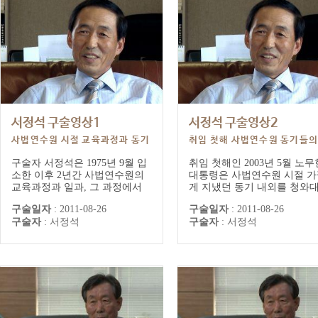
서정석 구술영상1
서정석 구술영상2
사법연수원 시절 교육과정과 동기
취임 첫해 사법연수원 동기들
관계
청와대 방문
구술자 서정석은 1975년 9월 입
취임 첫해인 2003년 5월 노무
소한 이후 2년간 사법연수원의
대통령은 사법연수원 시절 가
교육과정과 일과, 그 과정에서
게 지냈던 동기 내외를 청와
접한 동기 노무현의 첫 인상, 개
초청했다. 구술자 서정석은 
구술일자
:
2011-08-26
구술일자
:
2011-08-26
인적인 면모 등을 소개하고 있
잠바 차림에 자전거를 타고 
구술자
:
서정석
구술자
:
서정석
다. 노 대통령과 동갑으로 옆자
들을 맞으러온 노 대통령의 
리인 13번, 14번에 나란히 앉아
을 인상 깊게 기억한다. 또 관
더 친하게 됐다고 한다. ‘연수원
로 올라가는 경내버스 안에서
에서 가까이 지내면서 오랫동안
수원 시절 때와 같이 옆자리
만난 사람처럼, 껄끄럽게 느껴지
앉았던 당시를 이야기하고 있
는 거 없이 친하게 됐다’고 회상
한다.