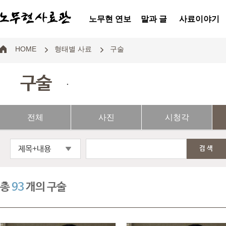
노무현 연보
말과 글
사료이야기
HOME
형태별 사료
구술
구술
.
전체
사진
시청각
제목+내용
검색
총
93
개의 구술