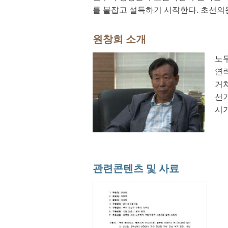
를 붙잡고 설득하기 시작한다. 초선의
원창희 소개
노무
연
거쳐
선
시
관련콘텐츠 및 사료