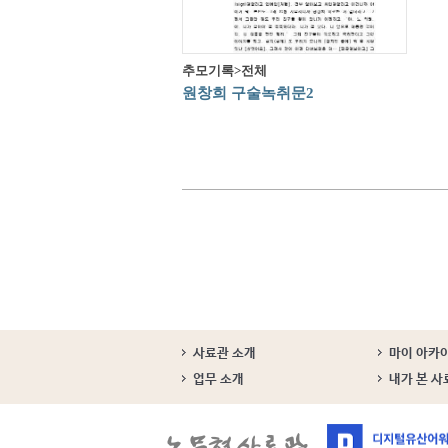
추모기록>전체
원창희 구술녹취문2
사료관 소개
마이 아카
업무 소개
내가 본 사