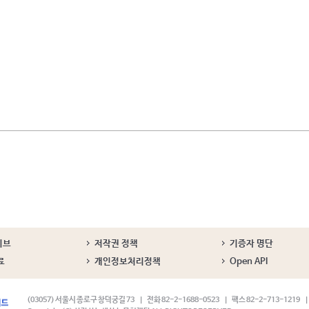
이브
저작권 정책
기증자 명단
료
개인정보처리정책
Open API
(03057) 서울시 종로구 창덕궁길 73
전화 82-2-1688-0523
팩스 82-2-713-1219