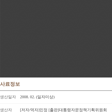
사료정보
생산일자
2008. 02. (일자미상)
생산자
[저자/역자]민정 [출판]대통령자문정책기획위원회