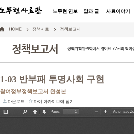
노무현 연보
말과 글
사료이야기
HOME
정책자료
정책보고서
정책보고서
정책기획위원회에서 엮어낸 77권의 참
1-03 반부패 투명사회 구현
참여정부정책보고서 완성본
다운로드
마이 아카이브에 담기