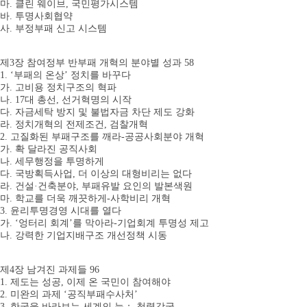
마. 클린 웨이브, 국민평가시스템
바. 투명사회협약
사. 부정부패 신고 시스템
제3장 참여정부 반부패 개혁의 분야별 성과 58
1. ‘부패의 온상’ 정치를 바꾸다
가. 고비용 정치구조의 혁파
나. 17대 총선, 선거혁명의 시작
다. 자금세탁 방지 및 불법자금 차단 제도 강화
라. 정치개혁의 전제조건, 검찰개혁
2. 고질화된 부패구조를 깨라-공공사회분야 개혁
가. 확 달라진 공직사회
나. 세무행정을 투명하게
다. 국방획득사업, 더 이상의 대형비리는 없다
라. 건설·건축분야, 부패유발 요인의 발본색원
마. 학교를 더욱 깨끗하게-사학비리 개혁
3. 윤리투명경영 시대를 열다
가. ‘엉터리 회계’를 막아라-기업회계 투명성 제고
나. 강력한 기업지배구조 개선정책 시동
제4장 남겨진 과제들 96
1. 제도는 성공, 이제 온 국민이 참여해야
2. 미완의 과제 ‘공직부패수사처’
3. 한국을 바라보는 세계의 눈： 청렴강국