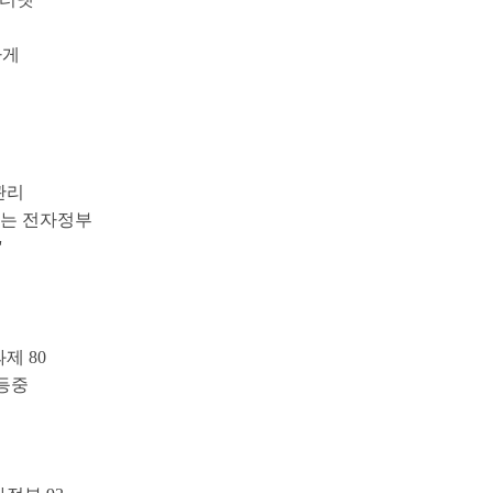
하게
관리
하는 전자정부
'
에
제 80
갈등중