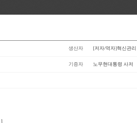
생산자
[저자/역자]혁신관
기증자
노무현대통령 사저
1