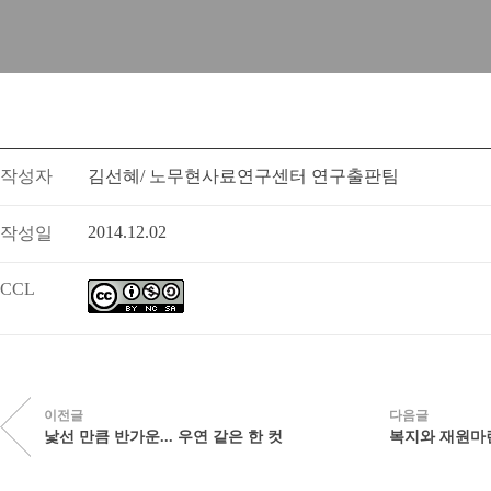
키보드를 사용하여 뷰어를 제어하실 수 있습니다. 좌우버튼 :이동 | 엔터 : 전체
작성자
김선혜/ 노무현사료연구센터 연구출판팀
2014.12.02
작성일
CCL
이전글
다음글
낯선 만큼 반가운... 우연 같은 한 컷
복지와 재원마