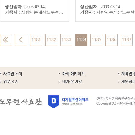
부처 등에 회람을 통해 알리고
부처 등에 회람을 통해 알리
생산일자
:
2003.03.14.
생산일자
:
2003.03.14.
적절한 후보를 추천받도록 하
적절한 후보를 추천받도록 하
기증자
:
사람사는세상노무현재단
기증자
:
사람사는세상노무현재단
라"며 추천과정의 공개화 및 추
라"며 추천과정의 공개화 및 
천경로의 다양화를 지시했다.
천경로의 다양화를 지시했다.
1181
1182
1183
1184
1185
1186
1187
사료관 소개
마이 아카이브
저작권 
업무 소개
내가 본 사료
개인정
(03057) 서울시 종로구 창덕
Copyright (C) 사람사는세