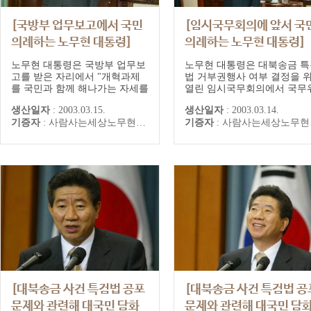
[국방부 업무보고에서 국민
[임시국무회의에 앞서 국
의례하는 노무현 대통령]
의례하는 노무현 대통령]
노무현 대통령은 국방부 업무보
노무현 대통령은 대북송금 특
고를 받은 자리에서 "개혁과제
법 거부권행사 여부 결정을 
를 국민과 함께 해나가는 자세를
열린 임시국무회의에서 국무
가져달라"며 국방개혁 계획수립
원들의 토론 내용을 경청한 
생산일자
:
2003.03.15.
생산일자
:
2003.03.14.
등 지속적인 군 개혁을 주문했
"제 결심을 말씀드리겠습니
기증자
:
사람사는세상노무현재단
기증자
:
사람사는세상노무현재단
다.
다"며 `최종 결심`을 밝혔으며
고건 국무총리가 의사봉을 두
림으로써 특검법 공포안이 의
됐다.
[대북송금 사건 특검법 공포
[대북송금 사건 특검법 공
문제와 관련해 대국민 담화
문제와 관련해 대국민 담