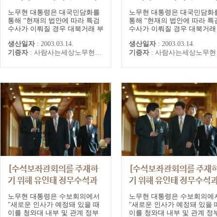
문을 발표하는 노무현 대통
문을 발표하는 노무현 대
노무현 대통령은 대국민담화를
노무현 대통령은 대국민담화
령]
령]
통해 “현재의 법안에 따라 특검
통해 “현재의 법안에 따라 특
수사가 이뤄질 경우 대북거래 부
수사가 이뤄질 경우 대북거래
분이 노출되면서 남북관계가 경
분이 노출되면서 남북관계가 
생산일자
:
2003.03.14.
생산일자
:
2003.03.14.
색될 우려가 있다”며 “여야가 신
색될 우려가 있다”며 “여야가
기증자
:
사람사는세상노무현재단
기증자
:
사람사는세상노무현재단
속하게 재협상을 벌여 이같이 중
속하게 재협상을 벌여 이같이
대한 국익 손상을 막을 수 있는
대한 국익 손상을 막을 수 있
안전장치를 마련해달라”고 국회
안전장치를 마련해달라”고 
에 요청했다.
에 요청했다.
[수석보좌관회의를 주재하
[수석보좌관회의를 주재
기 위해 유인태 정무수석과
기 위해 유인태 정무수석
이야기 나누며 회의실로 향
이야기 나누며 회의실로 
노무현 대통령은 수보회의에서
노무현 대통령은 수보회의에
하는 노무현 대통령]
하는 노무현 대통령]
"새로운 인사가 예정돼 있을 때
"새로운 인사가 예정돼 있을 
이를 청와대 내부 및 관계 정부
이를 청와대 내부 및 관계 정