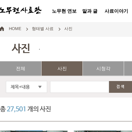
노무현 연보
말과 글
사료이야기
HOME
형태별 사료
사진
사진
.
전체
사진
시청각
제목+내용
검색
총
27,501
개의 사진