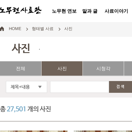
노무현 연보
말과 글
사료이야기
HOME
형태별 사료
사진
사진
.
전체
사진
시청각
제목+내용
검색
총
27,501
개의 사진