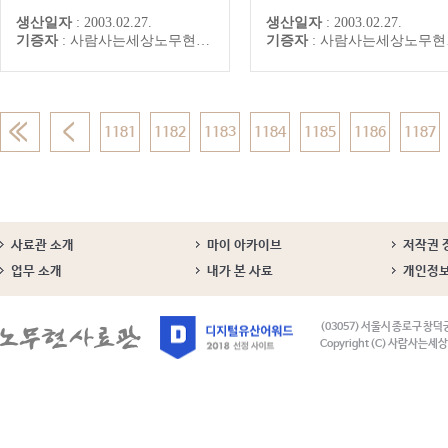
생산일자
:
2003.02.27.
생산일자
:
2003.02.27.
기증자
:
사람사는세상노무현재단
기증자
:
사람사는세상노무현재단
1181
1182
1183
1184
1185
1186
1187
사료관 소개
마이 아카이브
저작권 
업무 소개
내가 본 사료
개인정
(03057) 서울시 종로구 창덕
Copyright (C) 사람사는세