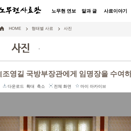
노무현 연보
말과 글
사료이야기
HOME
형태별 사료
사진
사진
.
[조영길 국방부장관에게 임명장을 수여하
다운로드
확대
축소
전체 화면
마이 아카이브