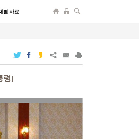
태별 사료
통령]