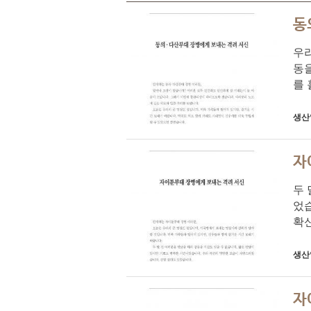
동
우리
동
를 
생산
자
두 
었
확신
생산
자