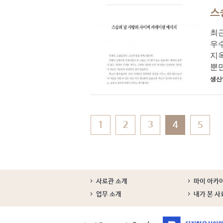
스
최근
우
지
뿐만
생산
1
2
3
4
5
사료관 소개
마이 아카
업무 소개
내가 본 사