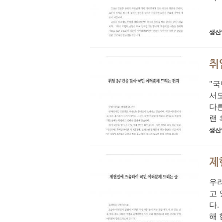
생산
취
"
서
다른
랜 
생산
제
우
고
다.
해 