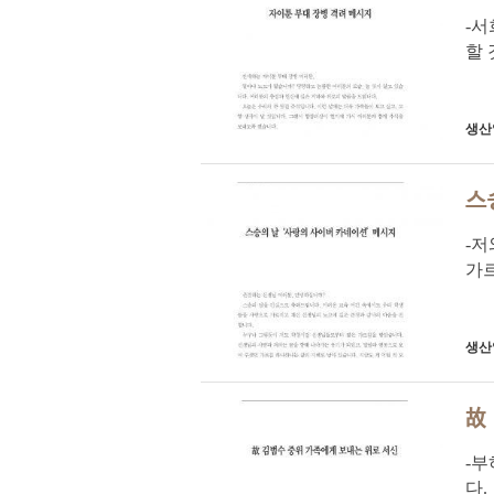
-서
할 
생산
스
-
가르
생산
故
-
다.