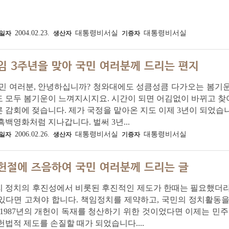
2004.02.23.
대통령비서실
대통령비서실
일자
생산자
기증자
임 3주년을 맞아 국민 여러분께 드리는 편지
국민 여러분, 안녕하십니까? 청와대에도 성큼성큼 다가오는 봄기
도 모두 봄기운이 느껴지시지요. 시간이 되면 어김없이 바뀌고 
 감회에 젖습니다. 제가 국정을 맡아온 지도 이제 3년이 되었습니
흑백영화처럼 지나갑니다. 벌써 3년...
2006.02.26.
대통령비서실
대통령비서실
일자
생산자
기증자
헌절에 즈음하여 국민 여러분께 드리는 글
리 정치의 후진성에서 비롯된 후진적인 제도가 한때는 필요했더라
 있다면 고쳐야 합니다. 책임정치를 제약하고, 국민의 정치활동
 1987년의 개헌이 독재를 청산하기 위한 것이었다면 이제는 민
헌법적 제도를 손질할 때가 되었습니다....