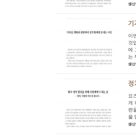
생산
기
이번
것입
에 
는 
생산
정
요즈
게
련을
을 
생산