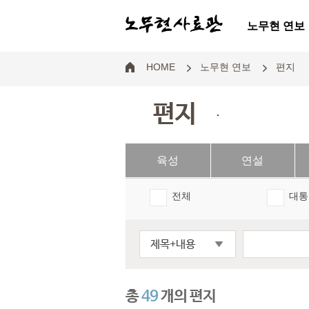
노무현 연보
HOME
노무현 연보
편지
편지
.
육성
연설
전체
대통
제목+내용
총
49
개의 편지