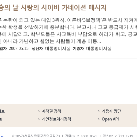
승의 날 사랑의 사이버 카네이션 메시지
 논란이 되고 있는 대입 3원칙, 이른바‘3불정책’은 반드시 지
수한 학생을 선발하기에 충분합니다. 본고사나 고교 등급제가 시
옥에 시달리고, 학부모들은 사교육비 부담으로 허리가 휘고, 공
 아니라 가난하고 힘없는 사람들이 계층 이동...
2007.05.15.
대통령비서실
대통령비서실
일자
생산자
기증자
이브
저작권 정책
기증자 명단
료
개인정보처리정책
Open API
(03057) 서울시 종로구 창덕궁길 73
전화 82-2-1688-0523
팩스 82-2-713-1219