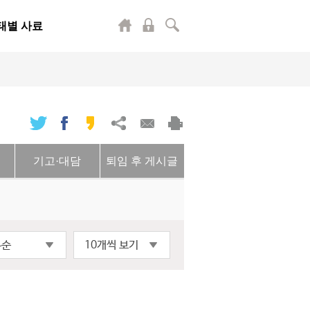
태별 사료
기고·대담
퇴임 후 게시글
록순
10개씩 보기