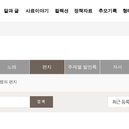
말과 글
사료이야기
컬렉션
정책자료
추모기록
형
노래
편지
주제별 발언록
저서
령의 편지
최근 등
검색