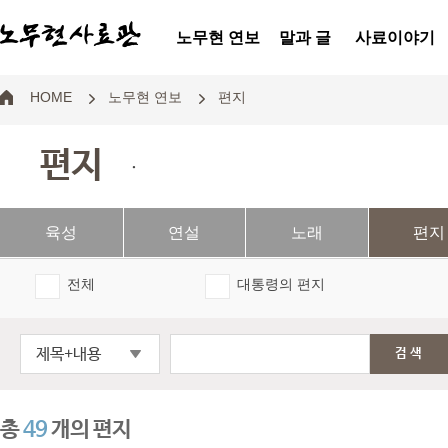
노무현 연보
말과 글
사료이야기
HOME
노무현 연보
편지
편지
.
육성
연설
노래
편지
전체
대통령의 편지
제목+내용
검색
총
49
개의 편지