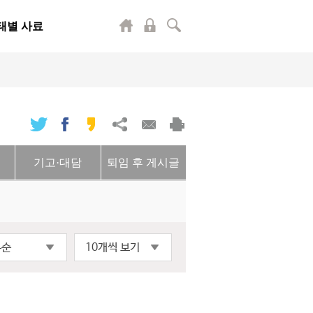
태별 사료
기고·대담
퇴임 후 게시글
록순
10개씩 보기