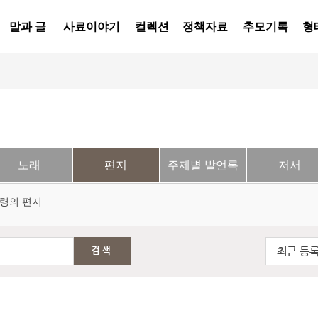
말과 글
사료이야기
컬렉션
정책자료
추모기록
형
노래
편지
주제별 발언록
저서
령의 편지
최근 등
검색