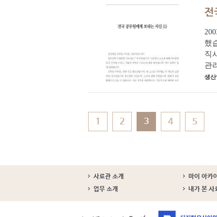
전
20
했습
직
관리
생산
1
2
3
4
5
사료관 소개
마이 아카
업무 소개
내가 본 사