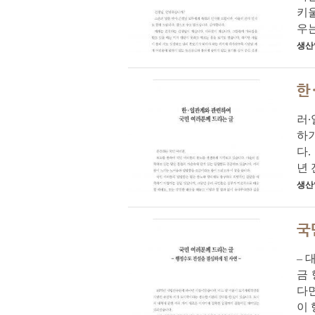
키울
우는
생산
한
러∙
하
다.
년 
생산
국
– 
금
다면
이 