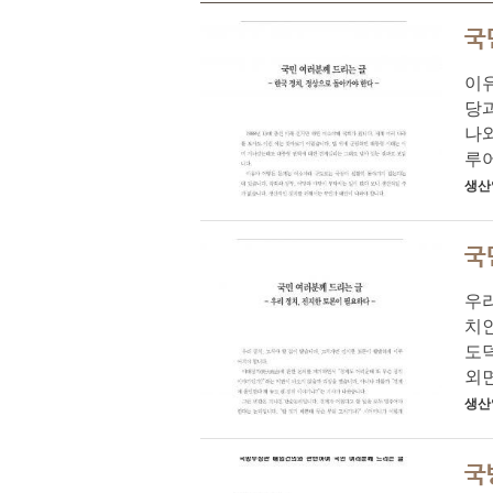
국
이유
당
나와
루어
생산
국
우리
치
도
외면
생산
국