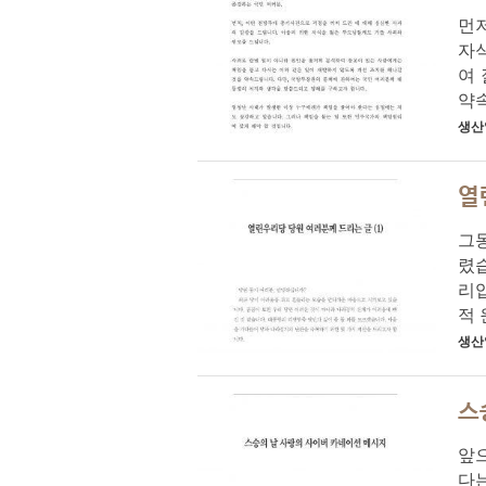
먼저
자
여 
약속
생산
열
그동
렸
리입
적 
생산
스
앞으
다