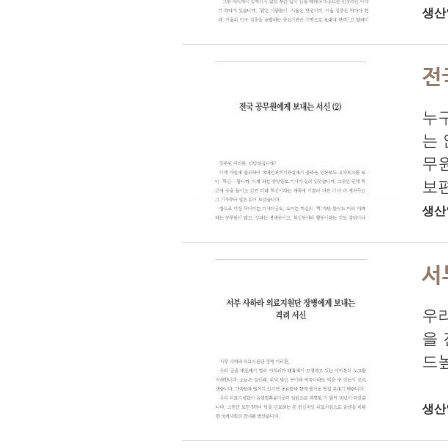
생산
전
누구
는 
무
보편
생산
서
우리
을
드높
생산