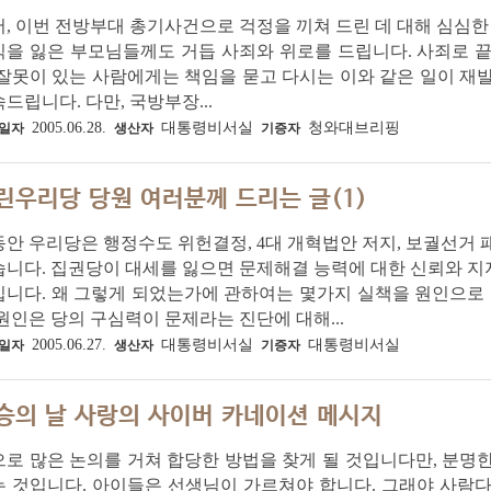
, 이번 전방부대 총기사건으로 걱정을 끼쳐 드린 데 대해 심심한
식을 잃은 부모님들께도 거듭 사죄와 위로를 드립니다. 사죄로 
잘못이 있는 사람에게는 책임을 묻고 다시는 이와 같은 일이 재
드립니다. 다만, 국방부장...
2005.06.28.
대통령비서실
청와대브리핑
일자
생산자
기증자
린우리당 당원 여러분께 드리는 글(1)
안 우리당은 행정수도 위헌결정, 4대 개혁법안 저지, 보궐선거 
습니다. 집권당이 대세를 잃으면 문제해결 능력에 대한 신뢰와 
니다. 왜 그렇게 되었는가에 관하여는 몇가지 실책을 원인으로 
원인은 당의 구심력이 문제라는 진단에 대해...
2005.06.27.
대통령비서실
대통령비서실
일자
생산자
기증자
승의 날 사랑의 사이버 카네이션 메시지
로 많은 논의를 거쳐 합당한 방법을 찾게 될 것입니다만, 분명
는 것입니다. 아이들은 선생님이 가르쳐야 합니다. 그래야 사람