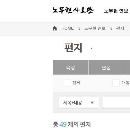
노무현 연보
HOME
노무현 연보
편지
편지
.
육성
연설
전체
대통
제목+내용
총
49
개의 편지