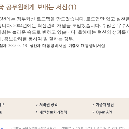
국 공무원에게 보내는 서신(1)
03년에는 정부혁신 로드맵을 만드었습니다. 로드맵만 있고 실천
니다. 2004년에는 혁신관리 개념을 도입했습니다. 수많은 우수
사회는 놀라운 속도로 변하고 있습니다. 올해에는 혁신의 성과를
, 홍보관리를 통하여 일 잘하는 정부,...
2005.02.18.
대통령비서실
대통령비서실
일자
생산자
기증자
이브
저작권 정책
기증자 명단
료
개인정보처리정책
Open API
(03057) 서울시 종로구 창덕궁길 73
전화 82-2-1688-0523
팩스 82-2-713-1219