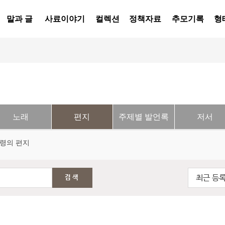
말과 글
사료이야기
컬렉션
정책자료
추모기록
형
노래
편지
주제별 발언록
저서
령의 편지
최근 등
검색