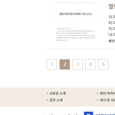
열
저
하자
치
대의
생산
1
2
3
4
5
사료관 소개
마이 아카
업무 소개
내가 본 사