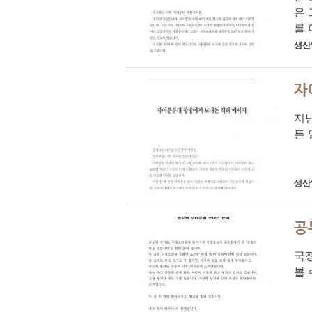
은
를 
생산
자
지
든 
생산
공
국정
볼 