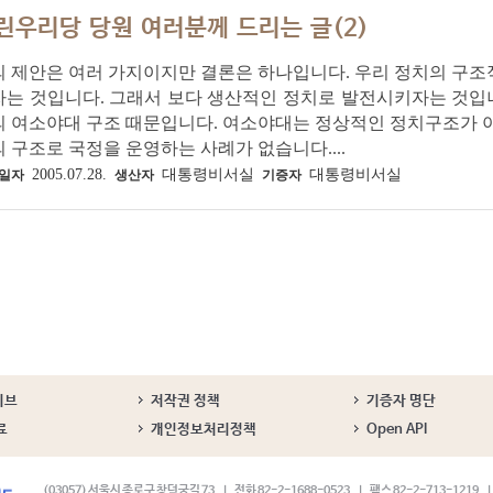
린우리당 당원 여러분께 드리는 글(2)
의 제안은 여러 가지이지만 결론은 하나입니다. 우리 정치의 구
는 것입니다. 그래서 보다 생산적인 정치로 발전시키자는 것입니
의 여소야대 구조 때문입니다. 여소야대는 정상적인 정치구조가 
 구조로 국정을 운영하는 사례가 없습니다....
2005.07.28.
대통령비서실
대통령비서실
일자
생산자
기증자
이브
저작권 정책
기증자 명단
료
개인정보처리정책
Open API
(03057) 서울시 종로구 창덕궁길 73
전화 82-2-1688-0523
팩스 82-2-713-1219