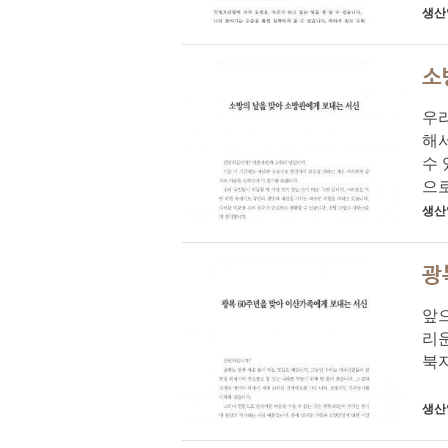
생산
소
우
해서
수 
으
생산
광
앞
리운
북
생산