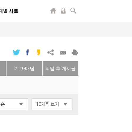
태별 사료
기고·대담
퇴임 후 게시글
록순
10개씩 보기