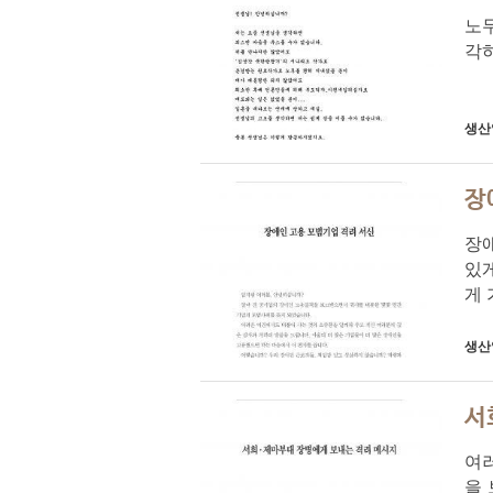
노
각하
생산
장
장
있
게 
생산
서
여러
을