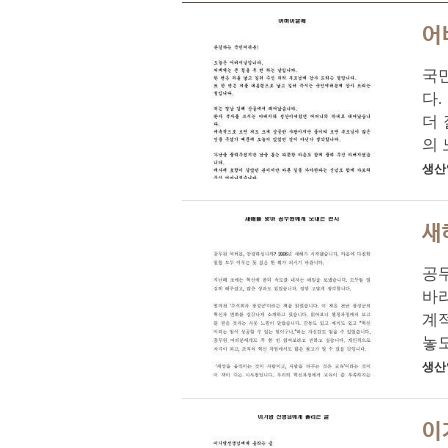
어
국민
다.
더 
의 
생산
새
공무
바라
계적
놓도
생산
이