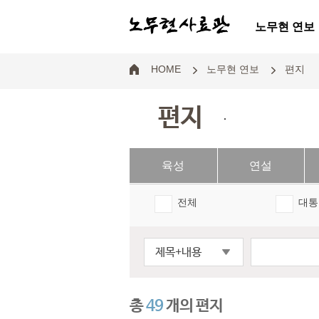
노무현 연보
HOME
노무현 연보
편지
편지
.
육성
연설
전체
대통
제목+내용
총
49
개의 편지