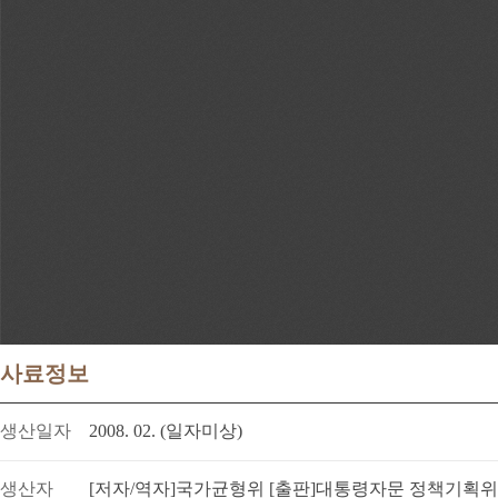
사료정보
생산일자
2008. 02. (일자미상)
생산자
[저자/역자]국가균형위 [출판]대통령자문 정책기획