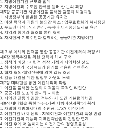
1. 지방이전기관 규모와 범위
2. 지방이전과 수도권 잔류를 둘러 싼 논의 과정
제5장 공공기관 지방이전을 둘러싼 갈등과 해결과정
1. 지방정부의 활발한 공공기관 유치전
2. 이전 목적과 직원의 불안감 해소 : 업무효율화와 복지증진
3. 수도권 대책 : 인간중심, 동북아·세계중심도시로 육성
4. 지역의 참여와 협조를 통한 협력
5. 자치단체·지역주민과 함께하는 공공기관 지방이전
제 3 부 이해와 협력을 통한 공공기관 이전계획의 확정 61
제6장 정책추진을 위한 전략과 체계 구축
1. 정책의 비전 : 자립적 성장 거점과 지역혁신 선도
2. 참여정부의 국정목표와 원리를 적용한 정책추진
3. 협치·협의·협약전략에 의한 갈등 조정
4. 갈등 해결을 위한 범정부 차원의 노력
제7장 대타협을 통한 이전계획의 확정
1. 이전을 둘러싼 논쟁의 재격돌과 극적인 타협안
2. 공공기관 노조의 반대와 대타협
3. 지역간 갈등의 결말, 정부와 시·도간 기본협약체결
제8장 대타협을 통한 “공공기관 지방이전계획”의 확정
1. 자립형 지방화시대의 주인공, 175개 이전기관
2. 이전기관 배치 원칙 : 지역여건과 이전기관의 특성 반영
3. 이전기관의 기능과 지역전략산업의 긴밀한 연계
4. 이전 후에 더 높아지는 이전기관의 경영효율성