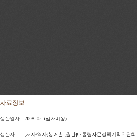
사료정보
생산일자
2008. 02. (일자미상)
생산자
[저자/역자]농어촌 [출판]대통령자문정책기획위원회