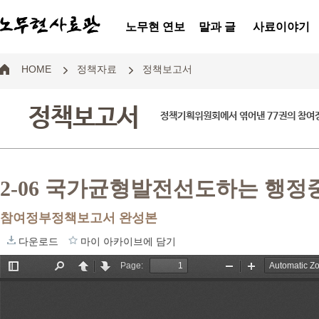
노무현 연보
말과 글
사료이야기
HOME
정책자료
정책보고서
정책보고서
정책기획위원회에서 엮어낸 77권의 참
2-06 국가균형발전선도하는 행
참여정부정책보고서 완성본
다운로드
마이 아카이브에 담기