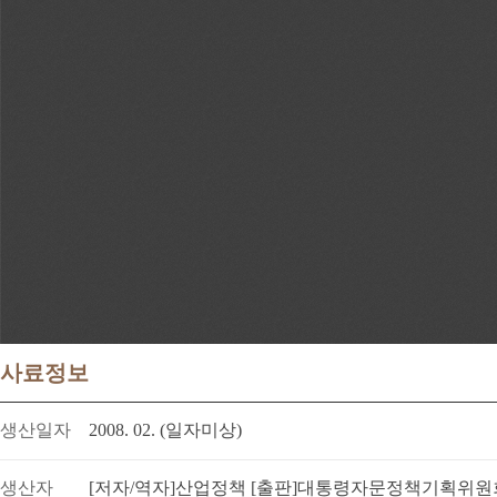
사료정보
생산일자
2008. 02. (일자미상)
생산자
[저자/역자]산업정책 [출판]대통령자문정책기획위원