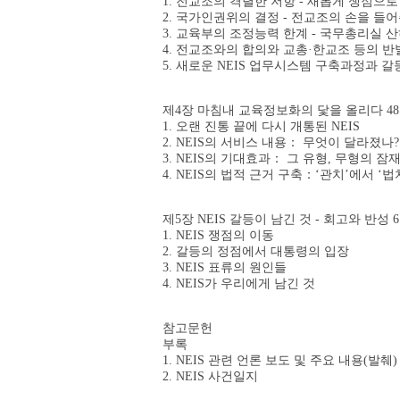
1. 전교조의 격렬한 저항 - 새롭게 쟁점으
2. 국가인권위의 결정 - 전교조의 손을 들
3. 교육부의 조정능력 한계 - 국무총리실
4. 전교조와의 합의와 교총·한교조 등의 반
5. 새로운 NEIS 업무시스템 구축과정과 갈
제4장 마침내 교육정보화의 닻을 올리다 48
1. 오랜 진통 끝에 다시 개통된 NEIS
2. NEIS의 서비스 내용： 무엇이 달라졌나?
3. NEIS의 기대효과： 그 유형, 무형의 잠
4. NEIS의 법적 근거 구축：‘관치’에서 ‘법
제5장 NEIS 갈등이 남긴 것 - 회고와 반성 6
1. NEIS 쟁점의 이동
2. 갈등의 정점에서 대통령의 입장
3. NEIS 표류의 원인들
4. NEIS가 우리에게 남긴 것
참고문헌
부록
1. NEIS 관련 언론 보도 및 주요 내용(발췌)
2. NEIS 사건일지