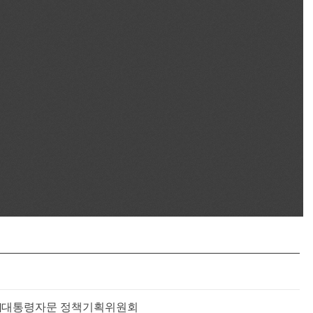
판]대통령자문 정책기획위원회