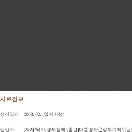
사료정보
생산일자
2008. 02. (일자미상)
생산자
[저자/역자]경제정책 [출판]대통령자문정책기획위원