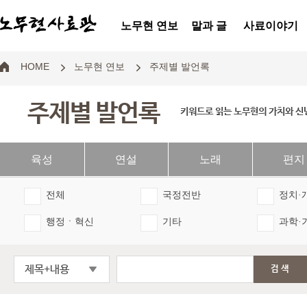
노무현 연보
말과 글
사료이야기
HOME
노무현 연보
주제별 발언록
주제별 발언록
키워드로 읽는 노무현의 가치와 신
육성
연설
노래
편지
전체
국정전반
정치·
행정ㆍ혁신
기타
과학·
제목+내용
검색