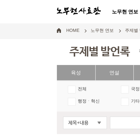
노무현 연보
HOME
노무현 연보
주제별
주제별 발언록
육성
연설
전체
국정
행정ㆍ혁신
기타
제목+내용