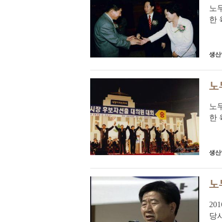
노무
한
후
경영
생산
노
노무
한
후
경영
생산
노
20
당