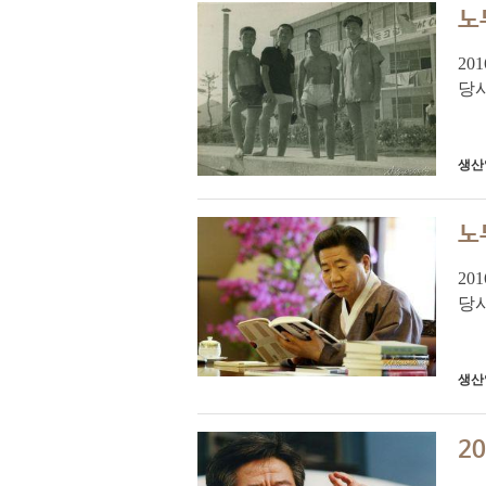
노
20
당
령
관계
생산
노
20
당
령
관계
생산
2