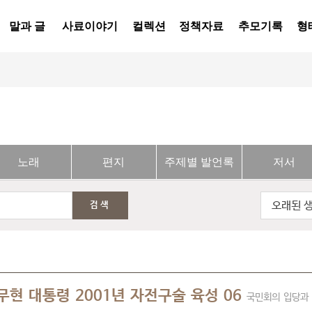
말과 글
사료이야기
컬렉션
정책자료
추모기록
형
노래
편지
주제별 발언록
저서
오래된 
검색
무현 대통령 2001년 자전구술 육성 06
국민회의 입당과