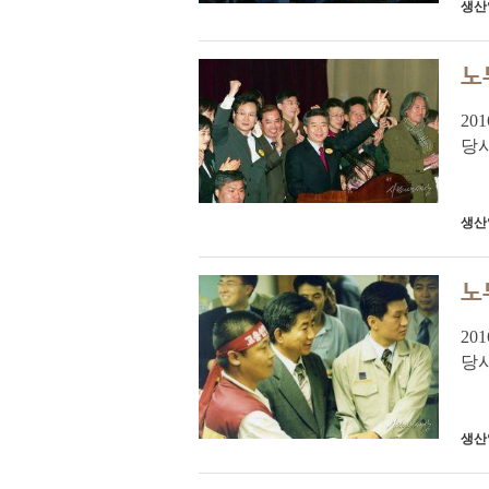
생산
노
20
당
령
관계
생산
노
20
당
령
관계
생산