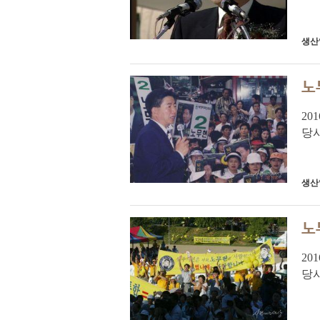
령
관계
생산
노
20
당
령
관계
생산
노
20
당
령
관계