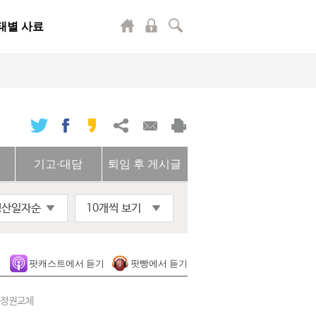
태별 사료
기고·대담
퇴임 후 게시글
생산일자순
10개씩 보기
팟캐스트에서 듣기
팟빵에서 듣기
 정권교체