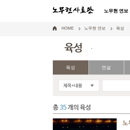
노무현 연보
HOME
노무현 연보
육성
육성
.
육성
연설
제목+내용
총
35
개의 육성
노