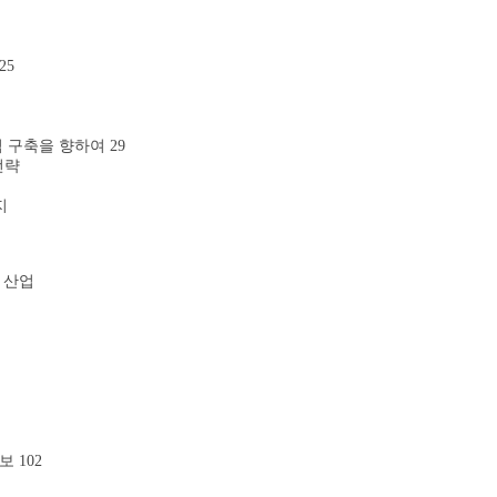
25
 구축을 향하여 29
전략
지
 산업
 102