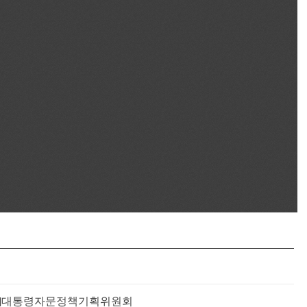
출판]대통령자문정책기획위원회