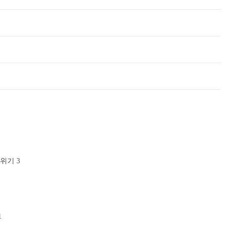
위기 3
1