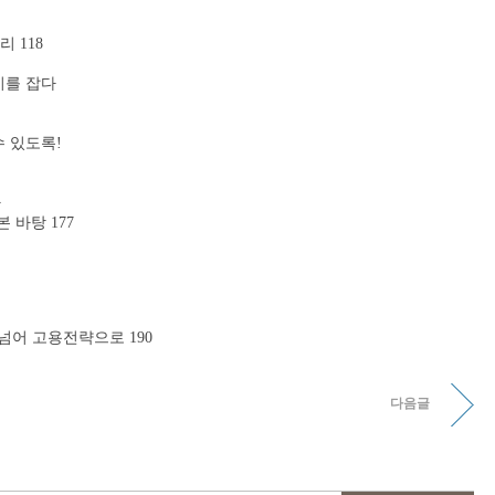
 118
끼를 잡다
수 있도록!
다
 바탕 177
넘어 고용전략으로 190
다음글