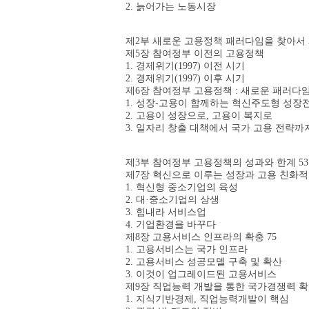
2. 늙어가는 노동시장
제2부 새로운 고용정책 패러다임을 찾아서 
제5장 참여정부 이전의 고용정책
1. 경제위기(1997) 이전 시기
2. 경제위기(1997) 이후 시기
제6장 참여정부 고용정책 : 새로운 패러다임
1. 성장-고용이 함께하는 혁신주도형 성장
2. 고용이 성장으로, 고용이 복지로
3. 일자리 창출 대책에서 국가 고용 전략까
제3부 참여정부 고용정책의 성과와 한계 53
제7장 혁신으로 이루는 성장과 고용 친화적
1. 혁신형 중소기업의 육성
2. 대·중소기업의 상생
3. 힘내라 서비스업
4. 기업환경을 바꾸다
제8장 고용서비스 인프라의 확충 75
1. 고용서비스는 국가 인프라
2. 고용서비스 성공모델 구축 및 확산
3. 이것이 업그레이드된 고용서비스
제9장 직업능력 개발을 통한 국가경쟁력 확보
1. 지식기반경제, 직업능력개발이 핵심