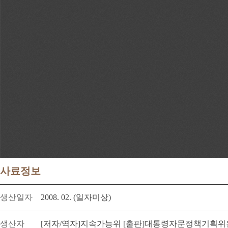
사료정보
생산일자
2008. 02. (일자미상)
생산자
[저자/역자]지속가능위 [출판]대통령자문정책기획