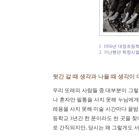
1. 1956년 대창초등
2. 가난했던 학창시
뒷간 갈 때 생각과 나올 때 생각이
우리 또래의 사람들 중 대부분이 그렇
나 혼자만 필통을 사지 못해 누님에게
레용을 사지 못해 미술 시간마다 꿀밤을
등학교 3년간 한 푼이라도 싼 곳을 찾
로 간직되지만, 당시는 왜 그렇게도 