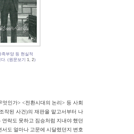
가족부양 등 현실적
1
2
된다. (원문보기
,
)
 무엇인가> <전환시대의 논리> 등 사회
조작된 사건)의 재판을 맡고서부터 나
무 연락도 못하고 짐승처럼 지내야 했던
면서도 얼마나 고문에 시달렸던지 변호