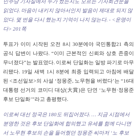
민주당 기자실에서 누가 썼는지도 모르는 기자회견문을
읽었다. 마음이 내키지 않아서인지 발음이 제대로 되지 않
았다. 몇 번을 다시 했는지 기억이 나지 않는다. - <운명이
다> 201쪽
투표가 이미 시작된 오전 8시 30분에야 국민통합21 측의
공식 답변이 나왔다. “이미 근본적인 신뢰와 상호 존중이
무너졌다”는 발표였다. 이로써 단일화는 일방 파기로 마무
리됐다. 19일 새벽 1시 8분에 최종 입력되고 아침에 배달
된 <조선일보>의 사설 ‘정몽준, 노무현을 버렸다’는 “16대
대통령 선거의 코미디 대상(大賞)은 단연 ‘노무현·정몽준
후보 단일화’”라고 총평했다.
이로써 대선 정국은 180도 뒤집어졌다. … 지금 시점에서
분명한 것은 후보 단일화에 합의했고 유세를 함께 다니면
서 노무현 후보의 손을 들어줬던 정몽준 씨마저 ‘노 후보