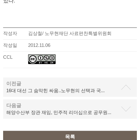
었다.
작성자
김상철/ 노무현재단 사료편찬특별위원회
작성일
2012.11.06
CCL
이전글
16대 대선 그 숨막힌 싸움..노무현의 선택과 국...
다음글
해양수산부 장관 재임, 민주적 리더십으로 공무원...
목록