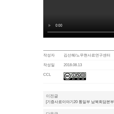
작성자
김선혜/노무현사료연구센터
작성일
2018.08.13
CCL
이전글
[기증사료이야기20 통일부 남북회담본부] 
다음글