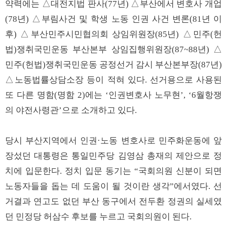
약력에는 △대전지법 판사(77년) △부산에서 변호사 개업
(78년) △부림사건 및 학생 노동 인권 사건 변론(81년 이
후) △부산민주시민협의회 상임위원장(85년) △민주(헌
법)쟁취국민운동 부산본부 상임집행위원장(87~88년) △
민주(헌법)쟁취국민운동 공정선거 감시 부산본부장(87년)
△노동법률상담소장 등이 적혀 있다. 선거용으로 사용된
또 다른 명함(명함 2)에는 ‘인권변호사 노무현’, ‘6월항쟁
의 야전사령관’으로 소개하고 있다.
당시 부산지역에서 인권·노동 변호사로 민주화운동에 앞
장섰던 대통령은 통일민주당 김영삼 총재의 제안으로 정
치에 입문한다. 정치 입문 동기는 “국회의원 신분이 되면
노동자들을 돕는 데 도움이 될 것이란 생각”에서였다. 선
거결과 연고도 없던 부산 동구에서 전두환 정권의 실세였
던 민정당 허삼수 후보를 누르고 국회의원이 된다.