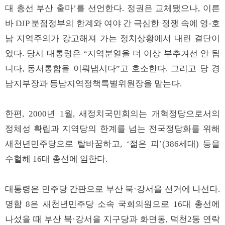
대 총선 부산 출마’를 선언한다. 정권은 교체됐으나, 이른
바 DJP 분점정부의 한계와 여야 간 극심한 정쟁 속에 영-호
남 지역주의가 강고해져 가는 정치상황에서 내린 결단이
었다. 당시 대통령은 “지역분열을 더 이상 부추겨선 안 됩
니다, 동서통합을 이뤄냅시다”고 호소한다. 그리고 당 경
남지부장과 동남지역정책특별위원장을 맡는다.
한편, 2000년 1월, 새정치국민회의는 개혁정당으로서의
정체성 확립과 지역당의 한계를 넘는 전국정당화를 위해
새천년민주당으로 탈바꿈하고, ‘젊은 피’(386세대) 등을
수혈해 16대 총선에 임한다.
대통령은 민주당 간판으로 부산 북·강서을 선거에 나선다.
명함 8은 새천년민주당 소속 국회의원으로 16대 총선에
나섰을 때 부산 북·강서을 지구당과 화면동, 덕천2동 연락