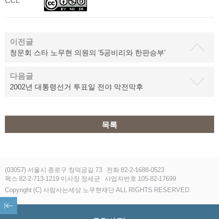
CCL
이전글
청문회 스타 노무현 의원의 '5공비리와 한판승부'
다음글
2002년 대통령선거 투표일 전야 막전막후
목록
(03057) 서울시 종로구 창덕궁길 73
전화 82-2-1688-0523
팩스 82-2-713-1219 이사장 정세균
사업자번호 105-82-17699
Copyright (C) 사람사는세상 노무현재단 ALL RIGHTS RESERVED.