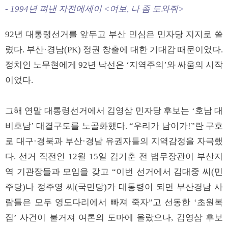
- 1994년 펴낸 자전에세이 <여보, 나 좀 도와줘>
92년 대통령선거를 앞두고 부산 민심은 민자당 지지로 쏠
렸다. 부산·경남(PK) 정권 창출에 대한 기대감 때문이었다.
정치인 노무현에게 92년 낙선은 ‘지역주의’와 싸움의 시작
이었다.
그해 연말 대통령선거에서 김영삼 민자당 후보는 ‘호남 대
비호남’ 대결구도를 노골화했다. “우리가 남이가!”란 구호
로 대구·경북과 부산·경남 유권자들의 지역감정을 자극했
다. 선거 직전인 12월 15일 김기춘 전 법무장관이 부산지
역 기관장들과 모임을 갖고 “이번 선거에서 김대중 씨(민
주당)나 정주영 씨(국민당)가 대통령이 되면 부산경남 사
람들은 모두 영도다리에서 빠져 죽자”고 선동한 ‘초원복
집’ 사건이 불거져 여론의 도마에 올랐으나, 김영삼 후보