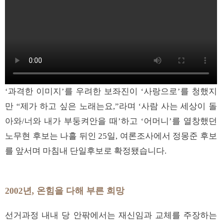
‘과격한 이미지’를 우려한 보좌진이 ‘사랑으로’를 청했지
만 “제가 하고 싶은 노래는요,”라며 ‘사람 사는 세상이 돌
아와/너와 내가 부둥켜안을 때’하고 ‘어머니’를 열창했던
노무현 후보는 나흘 뒤인 25일, 여론조사에서 정몽준 후보
를 앞서며 마침내 단일후보로 확정됐습니다.
2002년, 온힘을 다해 부른 희망
선거과정 내내 당 안팎에서는 재신임과 교체를 주장하는