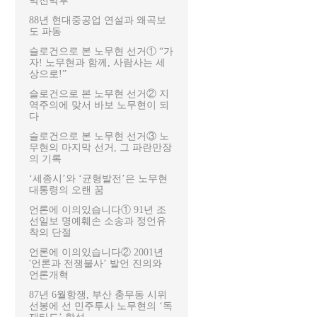
막전막후
88년 현대중공업 연설과 왜곡보
도 파동
슬로건으로 본 노무현 선거① “가
자! 노무현과 함께, 사람사는 세
상으로!”
슬로건으로 본 노무현 선거② 지
역주의에 맞서 바보 노무현이 되
다
슬로건으로 본 노무현 선거③ 노
무현의 마지막 선거, 그 파란만장
의 기록
‘세종시’와 ‘균형발전’은 노무현
대통령의 오랜 꿈
언론에 이의있습니다① 91년 조
선일보 명예훼손 소송과 정언유
착의 단절
언론에 이의있습니다② 2001년
'언론과 전쟁불사’ 발언 진의와
언론개혁
87년 6월항쟁, 부산 충무동 시위
선봉에 선 민주투사 노무현의 ‘독