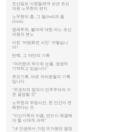
조선일보 사원들에게 보낸 초선
의원 노무현의 편지
노무현의 춤, 그 필(feel)과 폼
(form)
명패투척, 불의에 대한 어느 초선
의원의 분노
이런 ‘바탕화면 사진’ 어떻습니
까?
탄핵, 그 야만의 기록
“여러분의 박수와 눈물, 생생히
기억하고 있습니다”
추모기록, 바로 여러분들의 기록
입니다
"주권자의 참여가 민주주의의 수
준 결정할 것"
노무현과 부림사건, 한 인간이 변
화한다는 것
“이산가족의 아픔, 반드시 해결해
야 할 시대적 과제”
“내 인생에서 가장 뜨거웠던 열정