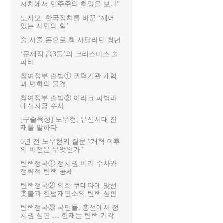
자치에서 민주주의 희망을 보다”
노사모, 한국정치를 바꾼 ‘깨어
있는 시민의 힘’
술 사줄 돈으로 책 사달라던 청년
‘문제적 高3들’의 크리스마스 술
파티
참여정부 출범① 권력기관 개혁
과 변화의 물결
참여정부 출범② 이라크 파병과
대선자금 수사
[구술육성] 노무현, 유신시대 잔
재를 말하다
6년 전 노무현의 질문 “개혁 이후
의 비전은 무엇인가”
탄핵정국① 정치권 비리 수사와
정략적 탄핵 공세
탄핵정국② 의회 쿠데타에 맞선
촛불과 헌법재판소의 탄핵 심판
탄핵정국③ 국민들, 총선에서 정
치권 심판 … 헌재는 탄핵 기각