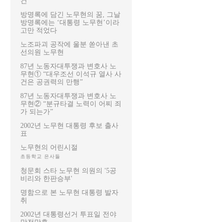
건
방명록에 담긴 노무현의 꿈, 그날
방명록에는 ‘대통령 노무현’이라
고만 적었다
노조파괴 공작에 울분 쏟아낸 초
선의원 노무현
87년 노동자대투쟁과 변호사 노
무현① “대우조선 이석규 열사 사
건은 공권력의 만행”
87년 노동자대투쟁과 변호사 노
무현② “분규타결 노력이 어찌 죄
가 되는가”
2002년 노무현 대통령 후보 출사
표
노무현의 어린시절
초등학교 은사들
청문회 스타 노무현 의원의 '5공
비리와 한판승부'
명함으로 본 노무현 대통령 발자
취
2002년 대통령선거 투표일 전야