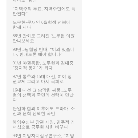
재타도’ 함성
“지역주의 투표, 지역주민에도 득
안된다”
노무현-문재인 6월항쟁 선봉에
함께 서다
88년 만화로 그려진 '노무현 의원'
만나보세요
90년 3당합당 반대, “이의 있습니
다, 반대토론 해야 합니다”
91년 야권통합, 노무현과 김대중
‘정치적 동지’가 되다
97년 통추와 15대 대선, 여야 정
권교체 그리고 다시 국회로
16대 대선 그 숨막힌 싸움..노무
현의 선택과 국민의 선택이 만났
다
단일화 합의 이후에도 드라마..소
신과 원칙 선택한 국민
해양수산부 장관 재임, 민주적 리
더십으로 공무원 사회 바꾸다
93년 지방자치실무연구소, “지방