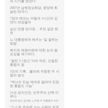
의 시기를 맞았다”
2007년 남북정상회담, 평양에 휘
날린 태극기
7장의 메모는 어떻게 1시간의 강
연이 되었을까
낯선 만큼 반가운... 우연 같은 한
컷
노 대통령에게 배우는 '일 잘하는
방법'
복지와 재원마련에 대한 논의 필
요성을 제기하다
‘열린 3·1정신’이라 적은, 간절한
통합의 꿈
3건의 기록…불의에 저항한 두 사
람의 방식
“역사의 진실 제대로 알려야 진정
한 통합도 가능”
21년 정치인연, 민주주의 산맥 이
루다
연보에 담긴 김대중, 노무현 두 대통령의 인연
“스스로 연설문 쓰는 사람이 진정