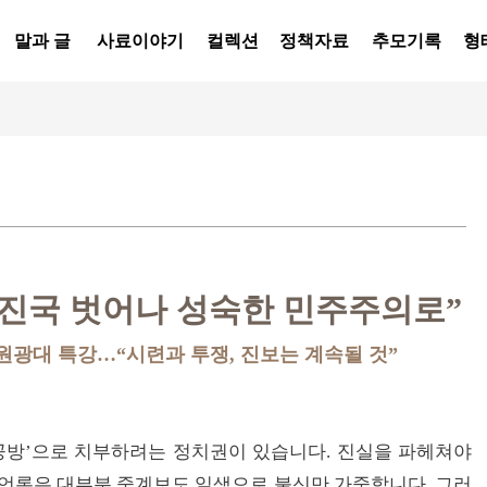
말과 글
사료이야기
컬렉션
정책자료
추모기록
형
후진국 벗어나 성숙한 민주주의로”
 원광대 특강
…“시련과 투쟁, 진보는 계속될 것”
공방’으로 치부하려는 정치권이 있습니다. 진실을 파헤쳐야
 언론은 대부분 중계보도 일색으로 불신만 가중합니다. 그러