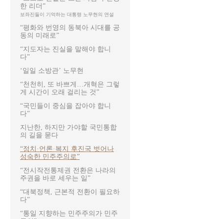
한 리더”
보좌진들이 기억하는 대통령 노무현의 연설
“평화와 번영의 동북아 시대를 공
동의 미래로”
“지도자는 진실을 말해야 합니
다”
‘일일 소방관’ 노무현
“천천히, 또 바쁘게…개혁은 그렇
게 시간이 오래 걸리는 것”
“국민들이 중심을 잡아야 합니
다”
지난한, 하지만 가야할 국민통합
의 길을 묻다
“정치·언론·복지 후진국 벗어나
성숙한 민주주의로”
“전시작전통제권 전환은 나라의
주권을 바로 세우는 일”
“대북정책, 근본적 전환이 필요하
다”
“통일 지향하는 민주주의가 민주