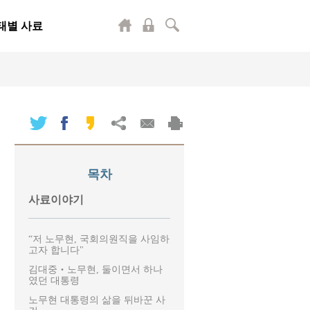
태별 사료
목차
사료이야기
“저 노무현, 국회의원직을 사임하
고자 합니다"
김대중‧노무현, 둘이면서 하나
였던 대통령
노무현 대통령의 삶을 뒤바꾼 사