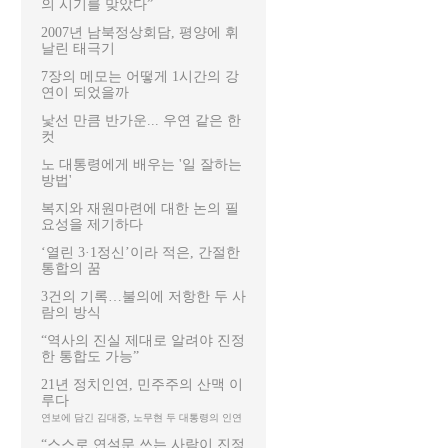
의 시기를 맞았다”
2007년 남북정상회담, 평양에 휘
날린 태극기
7장의 메모는 어떻게 1시간의 강
연이 되었을까
낯선 만큼 반가운... 우연 같은 한
컷
노 대통령에게 배우는 '일 잘하는
방법'
복지와 재원마련에 대한 논의 필
요성을 제기하다
‘열린 3·1정신’이라 적은, 간절한
통합의 꿈
3건의 기록…불의에 저항한 두 사
람의 방식
“역사의 진실 제대로 알려야 진정
한 통합도 가능”
21년 정치인연, 민주주의 산맥 이
루다
연보에 담긴 김대중, 노무현 두 대통령의 인연
“스스로 연설문 쓰는 사람이 진정