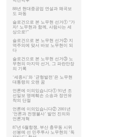
막전막후
88년 현대중공업 연설과 왜곡보
도 파동
슬로건으로 본 노무현 선거① “가
자! 노무현과 함께, 사람사는 세
상으로!”
슬로건으로 본 노무현 선거② 지
역주의에 맞서 바보 노무현이 되
다
슬로건으로 본 노무현 선거③ 노
무현의 마지막 선거, 그 파란만장
의 기록
‘세종시’와 ‘균형발전’은 노무현
대통령의 오랜 꿈
언론에 이의있습니다① 91년 조
선일보 명예훼손 소송과 정언유
착의 단절
언론에 이의있습니다② 2001년
'언론과 전쟁불사’ 발언 진의와
언론개혁
87년 6월항쟁, 부산 충무동 시위
선봉에 선 민주투사 노무현의 ‘독