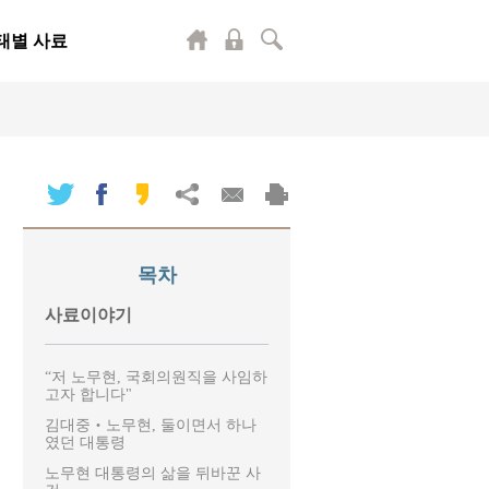
태별 사료
목차
사료이야기
“저 노무현, 국회의원직을 사임하
고자 합니다"
김대중‧노무현, 둘이면서 하나
였던 대통령
노무현 대통령의 삶을 뒤바꾼 사