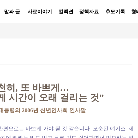
말과 글
사료이야기
컬렉션
정책자료
추모기록
형
천히, 또 바쁘게…
 시간이 오래 걸리는 것”
 대통령의 2006년 신년인사회 인사말
한편으로는 바쁘게 가야 될 것 같습니다. 모순된 얘기죠. 제
단김에 빼라는 말도 있고 무른 감도 쉬어가면서 먹으라는 말