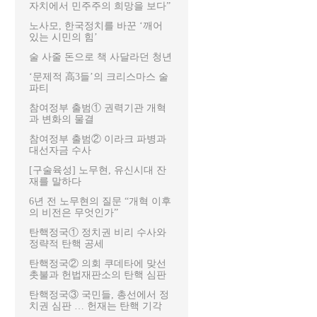
자치에서 민주주의 희망을 보다”
노사모, 한국정치를 바꾼 ‘깨어
있는 시민의 힘’
술 사줄 돈으로 책 사달라던 청년
‘문제적 高3들’의 크리스마스 술
파티
참여정부 출범① 권력기관 개혁
과 변화의 물결
참여정부 출범② 이라크 파병과
대선자금 수사
[구술육성] 노무현, 유신시대 잔
재를 말하다
6년 전 노무현의 질문 “개혁 이후
의 비전은 무엇인가”
탄핵정국① 정치권 비리 수사와
정략적 탄핵 공세
탄핵정국② 의회 쿠데타에 맞선
촛불과 헌법재판소의 탄핵 심판
탄핵정국③ 국민들, 총선에서 정
치권 심판 … 헌재는 탄핵 기각