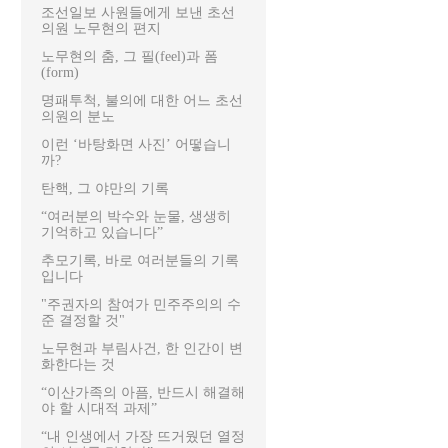
조선일보 사원들에게 보낸 초선
의원 노무현의 편지
노무현의 춤, 그 필(feel)과 폼
(form)
명패투척, 불의에 대한 어느 초선
의원의 분노
이런 ‘바탕화면 사진’ 어떻습니
까?
탄핵, 그 야만의 기록
“여러분의 박수와 눈물, 생생히
기억하고 있습니다”
추모기록, 바로 여러분들의 기록
입니다
"주권자의 참여가 민주주의의 수
준 결정할 것"
노무현과 부림사건, 한 인간이 변
화한다는 것
“이산가족의 아픔, 반드시 해결해
야 할 시대적 과제”
“내 인생에서 가장 뜨거웠던 열정