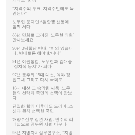
재타도’ 함성
“지역주의 투표, 지역주민에도 득
안된다”
노무현-문재인 6월항쟁 선봉에
함께 서다
88년 만화로 그려진 '노무현 의원'
만나보세요
90년 3당합당 반대, “이의 있습니
다, 반대토론 해야 합니다”
91년 야권통합, 노무현과 김대중
‘정치적 동지’가 되다
97년 통추와 15대 대선, 여야 정
권교체 그리고 다시 국회로
16대 대선 그 숨막힌 싸움..노무
현의 선택과 국민의 선택이 만났
다
단일화 합의 이후에도 드라마..소
신과 원칙 선택한 국민
해양수산부 장관 재임, 민주적 리
더십으로 공무원 사회 바꾸다
93년 지방자치실무연구소, “지방