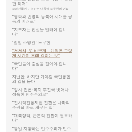
한 리더”
보좌진들이 기억하는 대통령 노무현의 연설
“평화와 번영의 동북아 시대를 공
동의 미래로”
“지도자는 진실을 말해야 합니
다”
‘일일 소방관’ 노무현
“천천히, 또 바쁘게…개혁은 그렇
게 시간이 오래 걸리는 것”
“국민들이 중심을 잡아야 합니
다”
지난한, 하지만 가야할 국민통합
의 길을 묻다
“정치·언론·복지 후진국 벗어나
성숙한 민주주의로”
“전시작전통제권 전환은 나라의
주권을 바로 세우는 일”
“대북정책, 근본적 전환이 필요하
다”
“통일 지향하는 민주주의가 민주