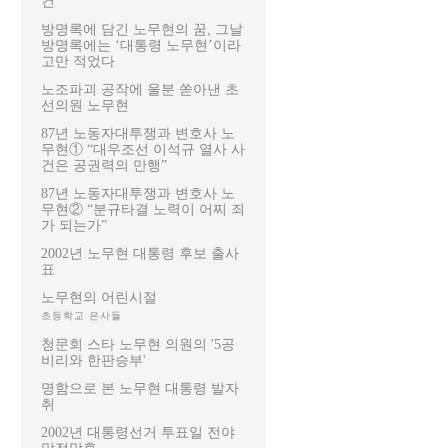
건
방명록에 담긴 노무현의 꿈, 그날
방명록에는 ‘대통령 노무현’이라
고만 적었다
노조파괴 공작에 울분 쏟아낸 초
선의원 노무현
87년 노동자대투쟁과 변호사 노
무현① “대우조선 이석규 열사 사
건은 공권력의 만행”
87년 노동자대투쟁과 변호사 노
무현② “분규타결 노력이 어찌 죄
가 되는가”
2002년 노무현 대통령 후보 출사
표
노무현의 어린시절
초등학교 은사들
청문회 스타 노무현 의원의 '5공
비리와 한판승부'
명함으로 본 노무현 대통령 발자
취
2002년 대통령선거 투표일 전야