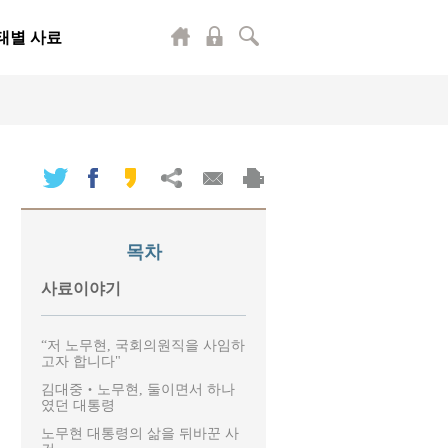
태별 사료
목차
사료이야기
“저 노무현, 국회의원직을 사임하
고자 합니다"
김대중‧노무현, 둘이면서 하나
였던 대통령
노무현 대통령의 삶을 뒤바꾼 사