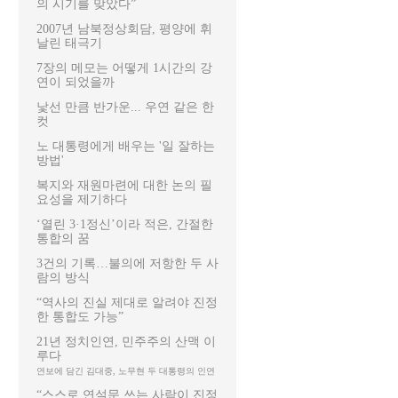
의 시기를 맞았다”
2007년 남북정상회담, 평양에 휘
날린 태극기
7장의 메모는 어떻게 1시간의 강
연이 되었을까
낯선 만큼 반가운... 우연 같은 한
컷
노 대통령에게 배우는 '일 잘하는
방법'
복지와 재원마련에 대한 논의 필
요성을 제기하다
‘열린 3·1정신’이라 적은, 간절한
통합의 꿈
3건의 기록…불의에 저항한 두 사
람의 방식
“역사의 진실 제대로 알려야 진정
한 통합도 가능”
21년 정치인연, 민주주의 산맥 이
루다
연보에 담긴 김대중, 노무현 두 대통령의 인연
“스스로 연설문 쓰는 사람이 진정