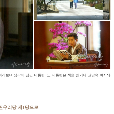
바라보며 생각에 잠긴 대통령. 노 대통령은 책을 읽거나 권양숙 여사와
열린우리당 제1당으로