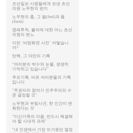
조선일보 사원들에게 보낸 초선
의원 노무현의 편지
노무현의 춤, 그 필(feel)과 폼
(form)
명패투척, 불의에 대한 어느 초선
의원의 분노
이런 ‘바탕화면 사진’ 어떻습니
까?
탄핵, 그 야만의 기록
“여러분의 박수와 눈물, 생생히
기억하고 있습니다”
추모기록, 바로 여러분들의 기록
입니다
"주권자의 참여가 민주주의의 수
준 결정할 것"
노무현과 부림사건, 한 인간이 변
화한다는 것
“이산가족의 아픔, 반드시 해결해
야 할 시대적 과제”
“내 인생에서 가장 뜨거웠던 열정