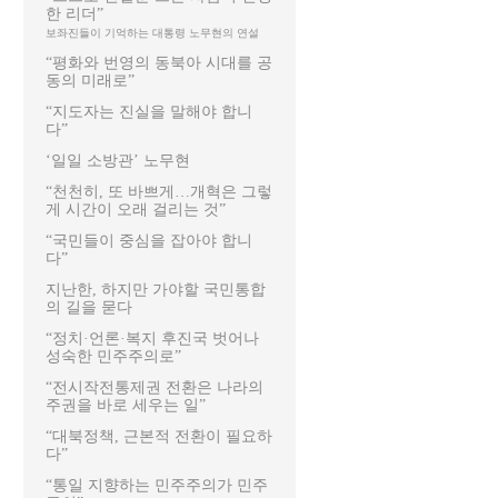
한 리더”
보좌진들이 기억하는 대통령 노무현의 연설
“평화와 번영의 동북아 시대를 공
동의 미래로”
“지도자는 진실을 말해야 합니
다”
‘일일 소방관’ 노무현
“천천히, 또 바쁘게…개혁은 그렇
게 시간이 오래 걸리는 것”
“국민들이 중심을 잡아야 합니
다”
지난한, 하지만 가야할 국민통합
의 길을 묻다
“정치·언론·복지 후진국 벗어나
성숙한 민주주의로”
“전시작전통제권 전환은 나라의
주권을 바로 세우는 일”
“대북정책, 근본적 전환이 필요하
다”
“통일 지향하는 민주주의가 민주