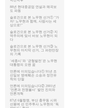
막전막후
88년 현대중공업 연설과 왜곡보
도 파동
슬로건으로 본 노무현 선거① “가
자! 노무현과 함께, 사람사는 세
상으로!”
슬로건으로 본 노무현 선거② 지
역주의에 맞서 바보 노무현이 되
다
슬로건으로 본 노무현 선거③ 노
무현의 마지막 선거, 그 파란만장
의 기록
‘세종시’와 ‘균형발전’은 노무현
대통령의 오랜 꿈
언론에 이의있습니다① 91년 조
선일보 명예훼손 소송과 정언유
착의 단절
언론에 이의있습니다② 2001년
'언론과 전쟁불사’ 발언 진의와
언론개혁
87년 6월항쟁, 부산 충무동 시위
선봉에 선 민주투사 노무현의 ‘독