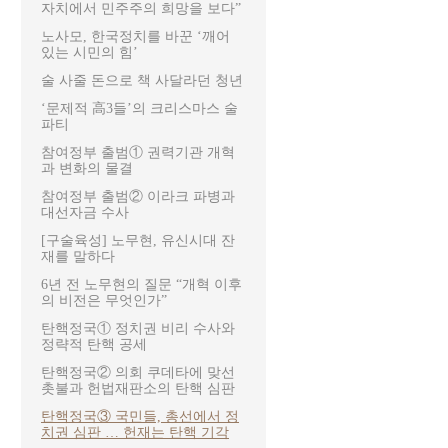
자치에서 민주주의 희망을 보다”
노사모, 한국정치를 바꾼 ‘깨어
있는 시민의 힘’
술 사줄 돈으로 책 사달라던 청년
‘문제적 高3들’의 크리스마스 술
파티
참여정부 출범① 권력기관 개혁
과 변화의 물결
참여정부 출범② 이라크 파병과
대선자금 수사
[구술육성] 노무현, 유신시대 잔
재를 말하다
6년 전 노무현의 질문 “개혁 이후
의 비전은 무엇인가”
탄핵정국① 정치권 비리 수사와
정략적 탄핵 공세
탄핵정국② 의회 쿠데타에 맞선
촛불과 헌법재판소의 탄핵 심판
탄핵정국③ 국민들, 총선에서 정
치권 심판 … 헌재는 탄핵 기각