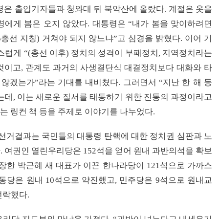
통령은 출입기자들과 청와대 뒤 북악산에 올랐다. 계절은 옷을
에게 봄은 오지 않았다. 대통령은 “내가 봄을 맞이하려면
15총선 지칭) 거쳐야 되지 않느냐”고 심경을 밝혔다. 이어 기
스럽게 “(총선 이후) 정치의 성격이 부패정치, 지역정치라는
것이고, 관계도 과거의 사생결단식 대결정치보다 대화와 타
 않겠는가”라는 기대를 내비쳤다. 그러면서 “지난 한 해 동
는데, 이는 새로운 질서를 태동하기 위한 진통의 과정이라고
는 링컨 책 등을 주제로 이야기를 나누었다.
다. 선거결과는 국민들의 대통령 탄핵에 대한 정치권 심판과 노
 여권인 열린우리당은 152석을 얻어 원내 과반의석을 확보
장한 박근혜 새 대표가 이끈 한나라당이 121석으로 가까스
동당은 원내 10석으로 약진했고, 민주당은 9석으로 원내교
전락했다.