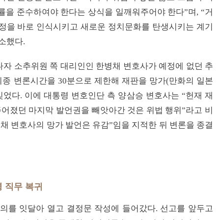
률을 준수하여야 한다는 상식을 일깨워주어야 한다”며, “거
헌정을 바로 인식시키고 새로운 정치문화를 탄생시키는 계기
소했다.
자 소추위원 쪽 대리인인 한병채 변호사가 예정에 없던 추
최종 변론시간을 30분으로 제한해 재판을 망가(만화의 일본
빚었다. 이에 대통령 변호인단 측 양삼승 변호사는 “헌재 재
어졌던 마지막 발언권을 빼앗아간 것은 위법 행위”라고 비
병채 변호사의 망가 발언은 유감”임을 지적한 뒤 변론을 종결
령 직무 복귀
의를 잇달아 열고 결정문 작성에 들어갔다. 선고를 앞두고