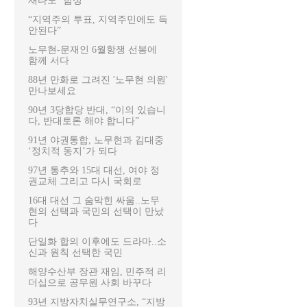
재타도’ 함성
“지역주의 투표, 지역주민에도 득
안된다”
노무현-문재인 6월항쟁 선봉에
함께 서다
88년 만화로 그려진 '노무현 의원'
만나보세요
90년 3당합당 반대, “이의 있습니
다, 반대토론 해야 합니다”
91년 야권통합, 노무현과 김대중
‘정치적 동지’가 되다
97년 통추와 15대 대선, 여야 정
권교체 그리고 다시 국회로
16대 대선 그 숨막힌 싸움..노무
현의 선택과 국민의 선택이 만났
다
단일화 합의 이후에도 드라마..소
신과 원칙 선택한 국민
해양수산부 장관 재임, 민주적 리
더십으로 공무원 사회 바꾸다
93년 지방자치실무연구소, “지방