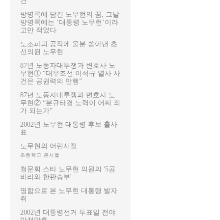
건
방명록에 담긴 노무현의 꿈, 그날
방명록에는 ‘대통령 노무현’이라
고만 적었다
노조파괴 공작에 울분 쏟아낸 초
선의원 노무현
87년 노동자대투쟁과 변호사 노
무현① “대우조선 이석규 열사 사
건은 공권력의 만행”
87년 노동자대투쟁과 변호사 노
무현② “분규타결 노력이 어찌 죄
가 되는가”
2002년 노무현 대통령 후보 출사
표
노무현의 어린시절
초등학교 은사들
청문회 스타 노무현 의원의 '5공
비리와 한판승부'
명함으로 본 노무현 대통령 발자
취
2002년 대통령선거 투표일 전야