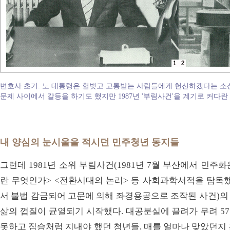
변호사 초기. 노 대통령은 헐벗고 고통받는 사람들에게 헌신하겠다는 소신
문제 사이에서 갈등을 하기도 했지만 1987년 '부림사건'을 계기로 커다란
내 양심의 눈시울을 적시던 민주청년 동지들
그런데 1981년 소위 부림사건(1981년 7월 부산에서 민주화
란 무엇인가> <전환시대의 논리> 등 사회과학서적을 탐독했
서 불법 감금되어 고문에 의해 좌경용공으로 조작된 사건)의
삶의 껍질이 균열되기 시작했다. 대공분실에 끌려가 무려 5
못하고 짐승처럼 지내야 했던 청년들, 매를 얼마나 맞았던지