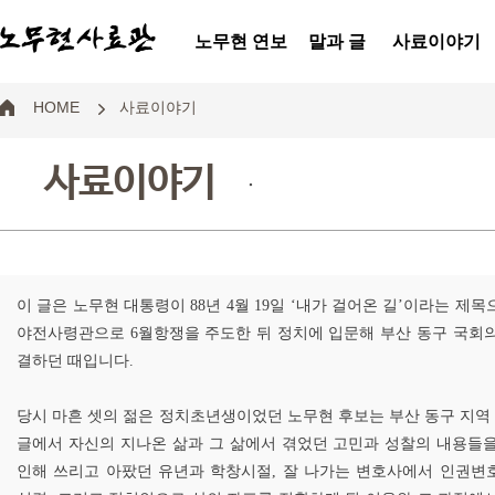
노무현 연보
말과 글
사료이야기
HOME
사료이야기
사료이야기
.
이 글은 노무현 대통령이 88년 4월 19일 ‘내가 걸어온 길’이라는 제
야전사령관으로 6월항쟁을 주도한 뒤 정치에 입문해 부산 동구 국회
결하던 때입니다.
당시 마흔 셋의 젊은 정치초년생이었던 노무현 후보는 부산 동구 지역 
글에서 자신의 지나온 삶과 그 삶에서 겪었던 고민과 성찰의 내용들
인해 쓰리고 아팠던 유년과 학창시절, 잘 나가는 변호사에서 인권변