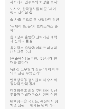
자치에서 민주주의 희망을 보다”
노사모, 한국정치를 바꾼 ‘깨어
있는 시민의 힘’
술 사줄 돈으로 책 사달라던 청년
‘문제적 高3들’의 크리스마스 술
파티
참여정부 출범① 권력기관 개혁
과 변화의 물결
참여정부 출범② 이라크 파병과
대선자금 수사
[구술육성] 노무현, 유신시대 잔
재를 말하다
6년 전 노무현의 질문 “개혁 이후
의 비전은 무엇인가”
탄핵정국① 정치권 비리 수사와
정략적 탄핵 공세
탄핵정국② 의회 쿠데타에 맞선
촛불과 헌법재판소의 탄핵 심판
탄핵정국③ 국민들, 총선에서 정
치권 심판 … 헌재는 탄핵 기각