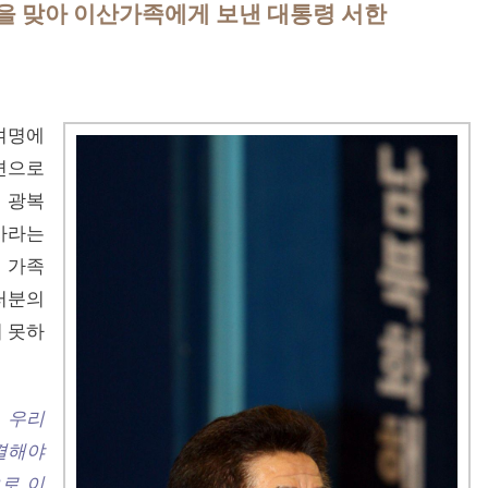
주년을 맞아 이산가족에게 보낸 대통령 서한
0여명에
편으로
 광복
사라는
 가족
러분의
 못하
 우리
결해야
로 이