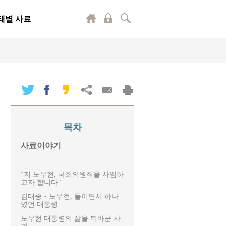
태별 사료
목차
사료이야기
“저 노무현, 국회의원직을 사임하
고자 합니다"
김대중‧노무현, 둘이면서 하나
였던 대통령
노무현 대통령의 삶을 뒤바꾼 사