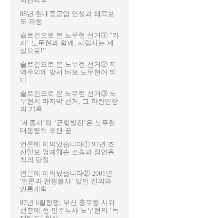
막전막후
88년 현대중공업 연설과 왜곡보
도 파동
슬로건으로 본 노무현 선거① “가
자! 노무현과 함께, 사람사는 세
상으로!”
슬로건으로 본 노무현 선거② 지
역주의에 맞서 바보 노무현이 되
다
슬로건으로 본 노무현 선거③ 노
무현의 마지막 선거, 그 파란만장
의 기록
‘세종시’와 ‘균형발전’은 노무현
대통령의 오랜 꿈
언론에 이의있습니다① 91년 조
선일보 명예훼손 소송과 정언유
착의 단절
언론에 이의있습니다② 2001년
'언론과 전쟁불사’ 발언 진의와
언론개혁
87년 6월항쟁, 부산 충무동 시위
선봉에 선 민주투사 노무현의 ‘독