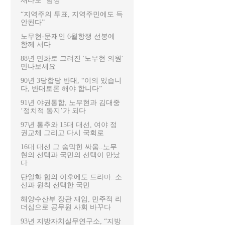
재타도’ 함성
“지역주의 투표, 지역주민에도 득
안된다”
노무현-문재인 6월항쟁 선봉에
함께 서다
88년 만화로 그려진 '노무현 의원'
만나보세요
90년 3당합당 반대, “이의 있습니
다, 반대토론 해야 합니다”
91년 야권통합, 노무현과 김대중
‘정치적 동지’가 되다
97년 통추와 15대 대선, 여야 정
권교체 그리고 다시 국회로
16대 대선 그 숨막힌 싸움..노무
현의 선택과 국민의 선택이 만났
다
단일화 합의 이후에도 드라마..소
신과 원칙 선택한 국민
해양수산부 장관 재임, 민주적 리
더십으로 공무원 사회 바꾸다
93년 지방자치실무연구소, “지방