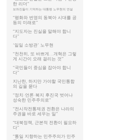
한 리더”
보좌진들이 기억하는 대통령 노무현의 연설
“평화와 번영의 동북아 시대를 공
동의 미래로”
“지도자는 진실을 말해야 합니
다”
‘일일 소방관’ 노무현
“천천히, 또 바쁘게…개혁은 그렇
게 시간이 오래 걸리는 것”
“국민들이 중심을 잡아야 합니
다”
지난한, 하지만 가야할 국민통합
의 길을 묻다
“정치·언론·복지 후진국 벗어나
성숙한 민주주의로”
“전시작전통제권 전환은 나라의
주권을 바로 세우는 일”
“대북정책, 근본적 전환이 필요하
다”
“통일 지향하는 민주주의가 민주