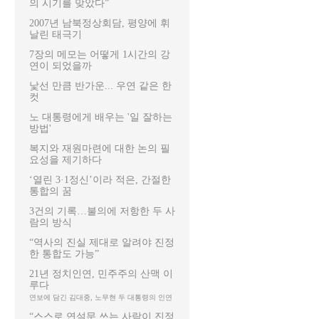
의 시기를 맞았다”
2007년 남북정상회담, 평양에 휘
날린 태극기
7장의 메모는 어떻게 1시간의 강
연이 되었을까
낯선 만큼 반가운... 우연 같은 한
컷
노 대통령에게 배우는 '일 잘하는
방법'
복지와 재원마련에 대한 논의 필
요성을 제기하다
‘열린 3·1정신’이라 적은, 간절한
통합의 꿈
3건의 기록…불의에 저항한 두 사
람의 방식
“역사의 진실 제대로 알려야 진정
한 통합도 가능”
21년 정치인연, 민주주의 산맥 이
루다
연보에 담긴 김대중, 노무현 두 대통령의 인연
“스스로 연설문 쓰는 사람이 진정