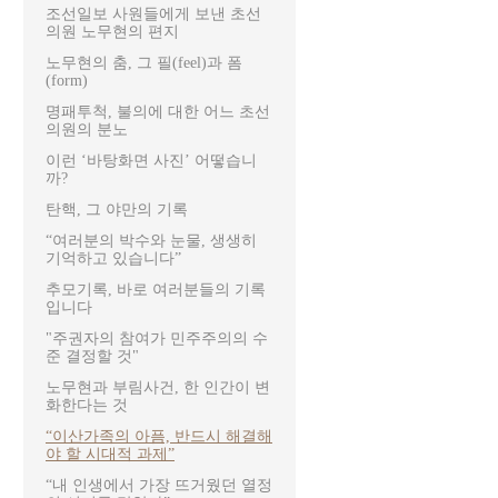
조선일보 사원들에게 보낸 초선
의원 노무현의 편지
노무현의 춤, 그 필(feel)과 폼
(form)
명패투척, 불의에 대한 어느 초선
의원의 분노
이런 ‘바탕화면 사진’ 어떻습니
까?
탄핵, 그 야만의 기록
“여러분의 박수와 눈물, 생생히
기억하고 있습니다”
추모기록, 바로 여러분들의 기록
입니다
"주권자의 참여가 민주주의의 수
준 결정할 것"
노무현과 부림사건, 한 인간이 변
화한다는 것
“이산가족의 아픔, 반드시 해결해
야 할 시대적 과제”
“내 인생에서 가장 뜨거웠던 열정