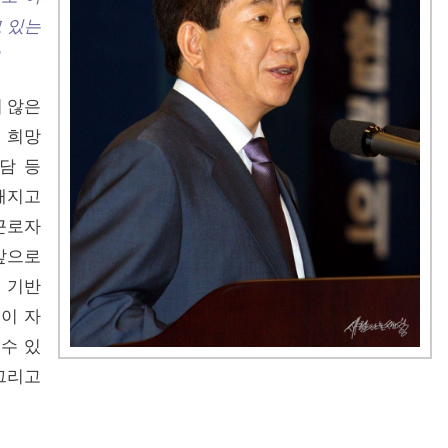
고 있는
”
지 않은
 희망
담 등
해지고
근로자
앞으로
 기반
이 자
수 있
그리고